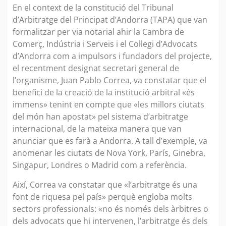
En el context de la constitució del Tribunal
d’Arbitratge del Principat d’Andorra (TAPA) que van
formalitzar per via notarial ahir la Cambra de
Comerç, Indústria i Serveis i el Col·legi d’Advocats
d’Andorra com a impulsors i fundadors del projecte,
el recentment designat secretari general de
l’organisme, Juan Pablo Correa, va constatar que el
benefici de la creació de la institució arbitral «és
immens» tenint en compte que «les millors ciutats
del món han apostat» pel sistema d’arbitratge
internacional, de la mateixa manera que van
anunciar que es farà a Andorra. A tall d’exemple, va
anomenar les ciutats de Nova York, París, Ginebra,
Singapur, Londres o Madrid com a referència.
Així, Correa va constatar que «l’arbitratge és una
font de riquesa pel país» perquè engloba molts
sectors professionals: «no és només dels àrbitres o
dels advocats que hi intervenen, l’arbitratge és dels