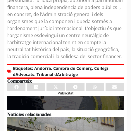
personalitat jurídica pròpia, autonomia patrimonial i
financera, plena independència de poders públics i,
en concret, de l’Administració general i dels
organismes que la componen i queda sotmès a
l’ordenament jurídic internacional. L’objectiu és que
l’organisme esdevingui un centre neuràlgic de
l’arbitratge internacional tenint en compte la
neutralitat històrica del país, la situació geogràfica,
la tradició comercial i la solidesa del sector financer.
Etiquetes:
Andorra
,
Cambra de Comerç
,
Col·legi
dAdvocats
,
Tribunal dArbitratge
Comparteix
Publicitat
Notícies relacionades