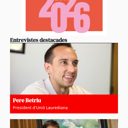
Entrevistes destacades
Pere Betriu
President d’Unió Laurediana