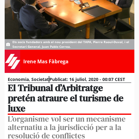
Els socis fundadors amb el nou president del TAPA, Pierre Raoul-Duval, i el
Secretari General, Juan Pablo Correa.
Irene Mas Fàbrega
Economia
,
Societat
Publicat:
16 juliol, 2020 - 00:07 CEST
El Tribunal d’Arbitratge
pretén atraure el turisme de
luxe
L’organisme vol ser un mecanisme
alternatiu a la jurisdicció per a la
resolució de conflictes