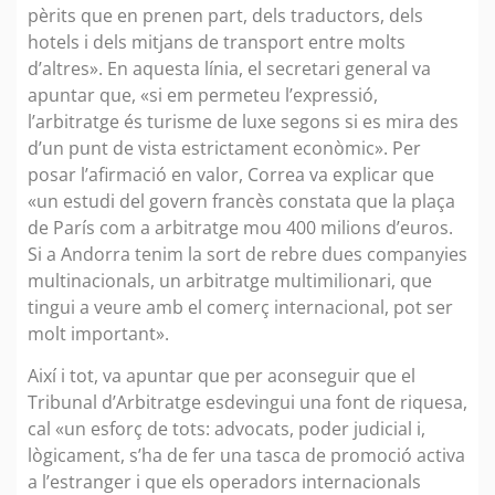
pèrits que en prenen part, dels traductors, dels
hotels i dels mitjans de transport entre molts
d’altres». En aquesta línia, el secretari general va
apuntar que, «si em permeteu l’expressió,
l’arbitratge és turisme de luxe segons si es mira des
d’un punt de vista estrictament econòmic». Per
posar l’afirmació en valor, Correa va explicar que
«un estudi del govern francès constata que la plaça
de París com a arbitratge mou 400 milions d’euros.
Si a Andorra tenim la sort de rebre dues companyies
multinacionals, un arbitratge multimilionari, que
tingui a veure amb el comerç internacional, pot ser
molt important».
Així i tot, va apuntar que per aconseguir que el
Tribunal d’Arbitratge esdevingui una font de riquesa,
cal «un esforç de tots: advocats, poder judicial i,
lògicament, s’ha de fer una tasca de promoció activa
a l’estranger i que els operadors internacionals