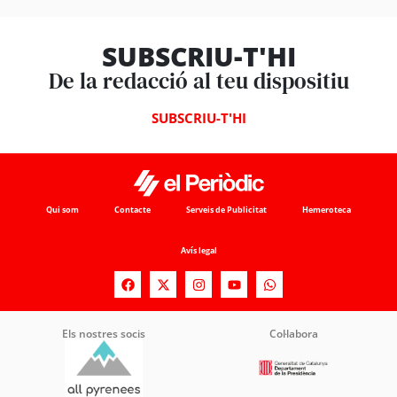
SUBSCRIU-T'HI
De la redacció al teu dispositiu
SUBSCRIU-T'HI
Qui som
Contacte
Serveis de Publicitat
Hemeroteca
Avís legal
Els nostres socis
Col·labora