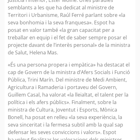
Justícia i Interior, Ester Molné. Unes paraules
semblants a les que ha dedicat al ministre de
Territori i Urbanisme, Raúl Ferré parlant sobre «la
seva bonhomia i la seva franquesa». Espot ha
posat en valor també «la gran capacitat per a
treballar en equip i el fet de saber sempre posar el
projecte davant de l’interès personal» de la ministra
de Salut, Helena Mas.
«És una persona propera i empàtica» ha destacat el
cap de Govern de la ministra d’Afers Socials i Funció
Pública, Trini Marín. Del ministre de Medi Ambient,
Agricultura i Ramaderia i portaveu del Govern,
Guillem Casal, ha valorat «la lleialtat, el talent per la
política i els afers públics». Finalment, sobre la
ministra de Cultura, Joventut i Esports, Mònica
Bonell, ha posat en relleu «la seva experiència, la
seva sinceritat i la fermesa subtil amb la qual sap
defensar les seves conviccions i valors». Espot
ha volgut finalitzar les valoracions dels ministres