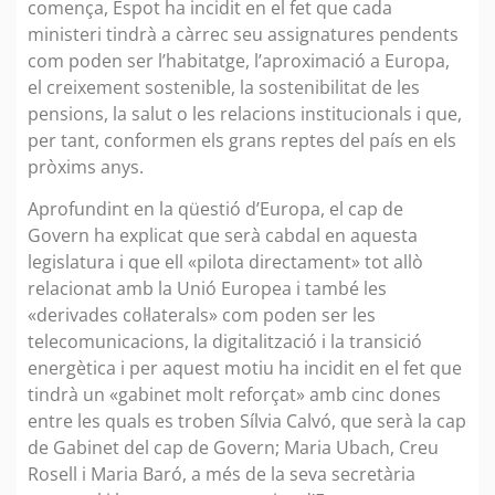
comença, Espot ha incidit en el fet que cada
ministeri tindrà a càrrec seu assignatures pendents
com poden ser l’habitatge, l’aproximació a Europa,
el creixement sostenible, la sostenibilitat de les
pensions, la salut o les relacions institucionals i que,
per tant, conformen els grans reptes del país en els
pròxims anys.
Aprofundint en la qüestió d’Europa, el cap de
Govern ha explicat que serà cabdal en aquesta
legislatura i que ell «pilota directament» tot allò
relacionat amb la Unió Europea i també les
«derivades col·laterals» com poden ser les
telecomunicacions, la digitalització i la transició
energètica i per aquest motiu ha incidit en el fet que
tindrà un «gabinet molt reforçat» amb cinc dones
entre les quals es troben Sílvia Calvó, que serà la cap
de Gabinet del cap de Govern; Maria Ubach, Creu
Rosell i Maria Baró, a més de la seva secretària