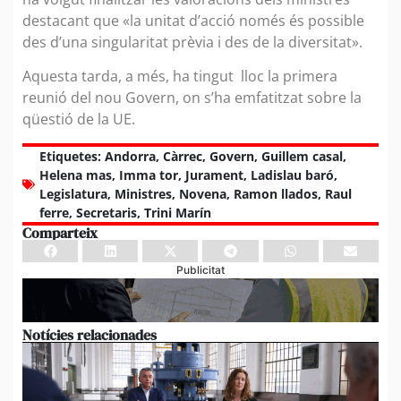
destacant que «la unitat d’acció només és possible
des d’una singularitat prèvia i des de la diversitat».
Aquesta tarda, a més, ha tingut lloc la primera
reunió del nou Govern, on s’ha emfatitzat sobre la
qüestió de la UE.
Etiquetes:
Andorra
,
Càrrec
,
Govern
,
Guillem casal
,
Helena mas
,
Imma tor
,
Jurament
,
Ladislau baró
,
Legislatura
,
Ministres
,
Novena
,
Ramon llados
,
Raul
ferre
,
Secretaris
,
Trini Marín
Comparteix
Publicitat
Notícies relacionades