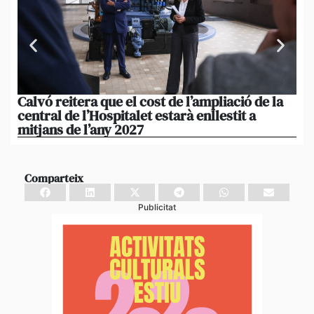
Calvó reitera que el cost de l’ampliació de la
Po
central de l’Hospitalet estarà enllestit a
am
mitjans de l’any 2027
em
Comparteix
Publicitat