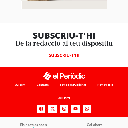
SUBSCRIU-T'HI
De la redacció al teu dispositiu
SUBSCRIU-T'HI
Qui som
Contacte
Serveis de Publicitat
Hemeroteca
Avís legal
Els nostres socis
Col·labora