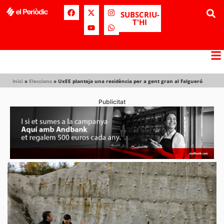
SUBSCRIU-
T'HI
Inici
»
Eleccions
»
UxEE planteja una residència per a gent gran al Falgueró
Publicitat