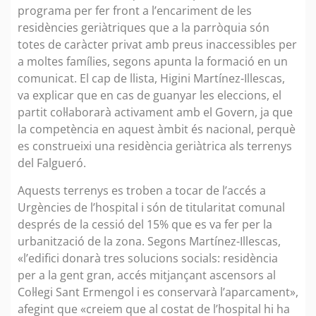
programa per fer front a l’encariment de les
residències geriàtriques que a la parròquia són
totes de caràcter privat amb preus inaccessibles per
a moltes famílies, segons apunta la formació en un
comunicat. El cap de llista, Higini Martínez-Illescas,
va explicar que en cas de guanyar les eleccions, el
partit col·laborarà activament amb el Govern, ja que
la competència en aquest àmbit és nacional, perquè
es construeixi una residència geriàtrica als terrenys
del Falgueró.
Aquests terrenys es troben a tocar de l’accés a
Urgències de l’hospital i són de titularitat comunal
després de la cessió del 15% que es va fer per la
urbanització de la zona. Segons Martínez-Illescas,
«l’edifici donarà tres solucions socials: residència
per a la gent gran, accés mitjançant ascensors al
Col·legi Sant Ermengol i es conservarà l’aparcament»,
afegint que «creiem que al costat de l’hospital hi ha