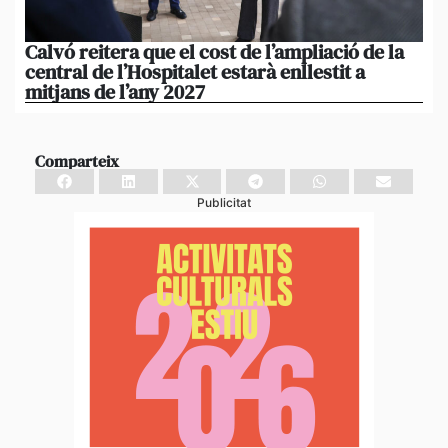
Calvó reitera que el cost de l’ampliació de la
Po
central de l’Hospitalet estarà enllestit a
am
mitjans de l’any 2027
em
Comparteix
Publicitat