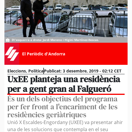
D\'esquerra a dreta: Jordi Moreno i Higini Martínez-Ilescas.
El Periòdic d'Andorra
Eleccions
,
Política
Publicat:
3 desembre, 2019 - 02:12 CET
UxEE planteja una residència
per a gent gran al Falgueró
És un dels objectius del programa
per fer front a l'encariment de les
residències geriàtriques
Unió X Escaldes-Engordany (UXEE) va presentar ahir
una de les solucions que contempla en el seu