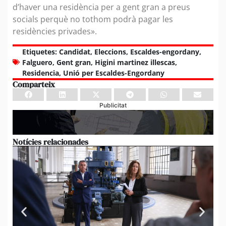
d’haver una residència per a gent gran a preus
socials perquè no tothom podrà pagar les
residències privades».
Etiquetes:
Candidat
,
Eleccions
,
Escaldes-engordany
,
Falguero
,
Gent gran
,
Higini martinez illescas
,
Residencia
,
Unió per Escaldes-Engordany
Comparteix
Publicitat
Notícies relacionades