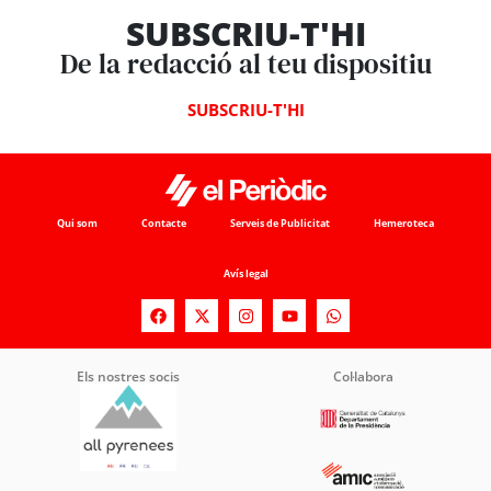
SUBSCRIU-T'HI
De la redacció al teu dispositiu
SUBSCRIU-T'HI
Qui som
Contacte
Serveis de Publicitat
Hemeroteca
Avís legal
Els nostres socis
Col·labora