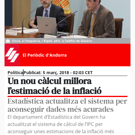
Cinca, a l’esquerra, i Ripoll, ahir, a l’edifici de Govern.
El Periòdic d'Andorra
Política
Publicat:
5 març, 2018 - 02:03 CET
Un nou càlcul millora
l’estimació de la inflació
Estadística actualitza el sistema per
aconseguir dades més acurades
El departament d’Estadística del Govern ha
actualitzat el sistema de càlcul de l’IPC per
aconseguir unes estimacions de la inflació més