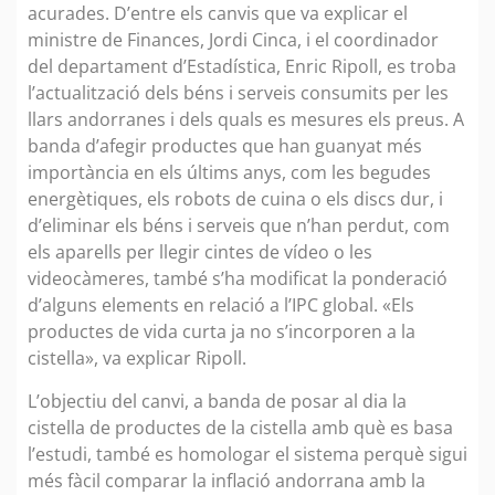
acurades. D’entre els canvis que va explicar el
ministre de Finances, Jordi Cinca, i el coordinador
del departament d’Estadística, Enric Ripoll, es troba
l’actualització dels béns i serveis consumits per les
llars andorranes i dels quals es mesures els preus. A
banda d’afegir productes que han guanyat més
importància en els últims anys, com les begudes
energètiques, els robots de cuina o els discs dur, i
d’eliminar els béns i serveis que n’han perdut, com
els aparells per llegir cintes de vídeo o les
videocàmeres, també s’ha modificat la ponderació
d’alguns elements en relació a l’IPC global. «Els
productes de vida curta ja no s’incorporen a la
cistella», va explicar Ripoll.
L’objectiu del canvi, a banda de posar al dia la
cistella de productes de la cistella amb què es basa
l’estudi, també es homologar el sistema perquè sigui
més fàcil comparar la inflació andorrana amb la