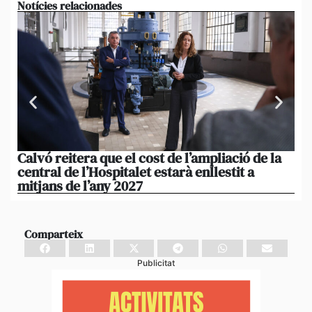
Notícies relacionades
Calvó reitera que el cost de l’ampliació de la
Po
central de l’Hospitalet estarà enllestit a
am
mitjans de l’any 2027
em
Comparteix
Publicitat