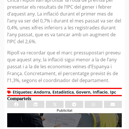
Cinca i Ripoll van aprofitar la roda de premsa per
presentar els resultats de l’IPC del gener i febrer
d’aquest any. La inflació durant el primer mes de
l’any va ser del 0,7% i durant el mes passat va ser del
0,4%, unes xifres inferiors a les registrades durant
l’any passat, que es va tancar amb un augment de
l’IPC del 2,6%.
Ripoll va recordar que el marc pressupostari preveu
que aquest any, la inflació sigui menor a la de l’any
passat i a la de les economies veïnes d’Espanya i
França. Concretament, el percentatge previst és de
l’1,3%, segons el coordinador del departament.
Etiquetes:
Andorra
,
Estadística
,
Govern
,
Inflacio
,
Ipc
Comparteix
Publicitat