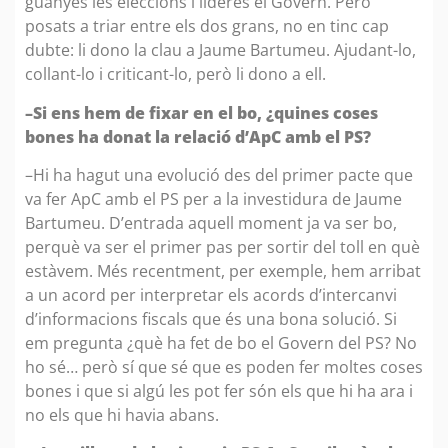
guanyés les eleccions i liderés el Govern. Però
posats a triar entre els dos grans, no en tinc cap
dubte: li dono la clau a Jaume Bartumeu. Ajudant-lo,
collant-lo i criticant-lo, però li dono a ell.
–Si ens hem de fixar en el bo, ¿quines coses
bones ha donat la relació d’ApC amb el PS?
–Hi ha hagut una evolució des del primer pacte que
va fer ApC amb el PS per a la investidura de Jaume
Bartumeu. D’entrada aquell moment ja va ser bo,
perquè va ser el primer pas per sortir del toll en què
estàvem. Més recentment, per exemple, hem arribat
a un acord per interpretar els acords d’intercanvi
d’informacions fiscals que és una bona solució. Si
em pregunta ¿què ha fet de bo el Govern del PS? No
ho sé… però sí que sé que es poden fer moltes coses
bones i que si algú les pot fer són els que hi ha ara i
no els que hi havia abans.