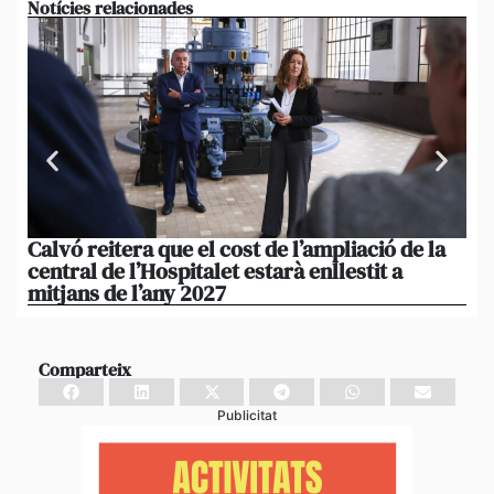
Notícies relacionades
Calvó reitera que el cost de l’ampliació de la
Po
central de l’Hospitalet estarà enllestit a
am
mitjans de l’any 2027
em
Comparteix
Publicitat