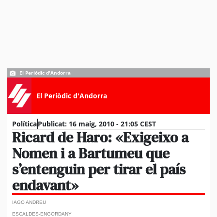
El Periòdic d'Andorra
El Periòdic d'Andorra
Política
Publicat:
16 maig, 2010 - 21:05 CEST
Ricard de Haro: «Exigeixo a
Nomen i a Bartumeu que
s’entenguin per tirar el país
endavant»
IAGO ANDREU
ESCALDES-ENGORDANY