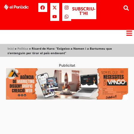
SUBSCRIU-
T'HI
Inici
»
Política
»
Ricard de Haro: “Exigeixo a Nomen i a Bartumeu que
s’entenguin per tirar el país endavant”
Publicitat