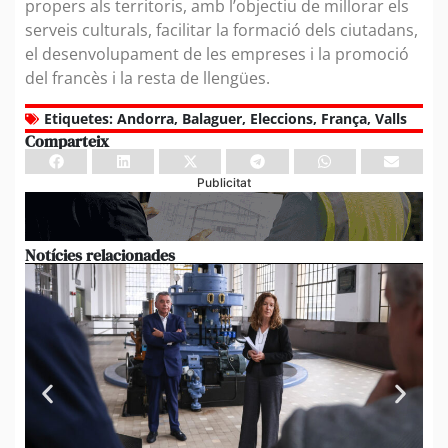
propers als territoris, amb l’objectiu de millorar els
serveis culturals, facilitar la formació dels ciutadans,
el desenvolupament de les empreses i la promoció
del francès i la resta de llengües.
Etiquetes:
Andorra
,
Balaguer
,
Eleccions
,
França
,
Valls
Comparteix
Publicitat
Notícies relacionades