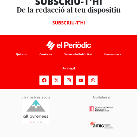
SUBSCRIU-T'HI
De la redacció al teu dispositiu
SUBSCRIU-T'HI
Qui som
Contacte
Serveis de Publicitat
Hemeroteca
Avís legal
Els nostres socis
Col·labora