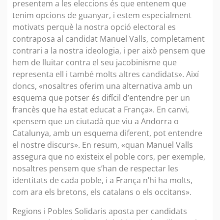
presentem a les eleccions és que entenem que
tenim opcions de guanyar, i estem especialment
motivats perquè la nostra opció electoral es
contraposa al candidat Manuel Valls, completament
contrari a la nostra ideologia, i per això pensem que
hem de lluitar contra el seu jacobinisme que
representa ell i també molts altres candidats». Així
doncs, «nosaltres oferim una alternativa amb un
esquema que potser és difícil d’entendre per un
francès que ha estat educat a França». En canvi,
«pensem que un ciutadà que viu a Andorra o
Catalunya, amb un esquema diferent, pot entendre
el nostre discurs». En resum, «quan Manuel Valls
assegura que no existeix el poble cors, per exemple,
nosaltres pensem que s’han de respectar les
identitats de cada poble, i a França n’hi ha molts,
com ara els bretons, els catalans o els occitans».
Regions i Pobles Solidaris aposta per candidats