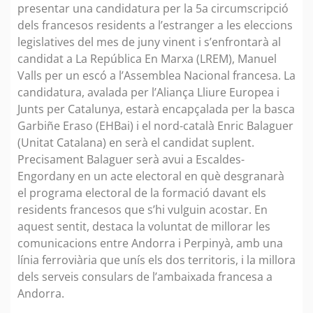
presentar una candidatura per la 5a circumscripció
dels francesos residents a l’estranger a les eleccions
legislatives del mes de juny vinent i s’enfrontarà al
candidat a La República En Marxa (LREM), Manuel
Valls per un escó a l’Assemblea Nacional francesa. La
candidatura, avalada per l’Aliança Lliure Europea i
Junts per Catalunya, estarà encapçalada per la basca
Garbiñe Eraso (EHBai) i el nord-català Enric Balaguer
(Unitat Catalana) en serà el candidat suplent.
Precisament Balaguer serà avui a Escaldes-
Engordany en un acte electoral en què desgranarà
el programa electoral de la formació davant els
residents francesos que s’hi vulguin acostar. En
aquest sentit, destaca la voluntat de millorar les
comunicacions entre Andorra i Perpinyà, amb una
línia ferroviària que unís els dos territoris, i la millora
dels serveis consulars de l’ambaixada francesa a
Andorra.