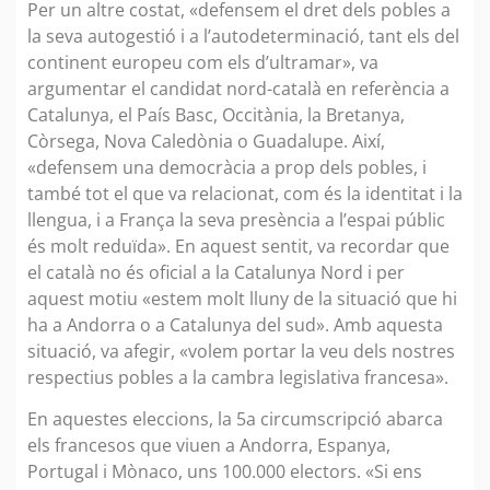
Per un altre costat, «defensem el dret dels pobles a
la seva autogestió i a l’autodeterminació, tant els del
continent europeu com els d’ultramar», va
argumentar el candidat nord-català en referència a
Catalunya, el País Basc, Occitània, la Bretanya,
Còrsega, Nova Caledònia o Guadalupe. Així,
«defensem una democràcia a prop dels pobles, i
també tot el que va relacionat, com és la identitat i la
llengua, i a França la seva presència a l’espai públic
és molt reduïda». En aquest sentit, va recordar que
el català no és oficial a la Catalunya Nord i per
aquest motiu «estem molt lluny de la situació que hi
ha a Andorra o a Catalunya del sud». Amb aquesta
situació, va afegir, «volem portar la veu dels nostres
respectius pobles a la cambra legislativa francesa».
En aquestes eleccions, la 5a circumscripció abarca
els francesos que viuen a Andorra, Espanya,
Portugal i Mònaco, uns 100.000 electors. «Si ens