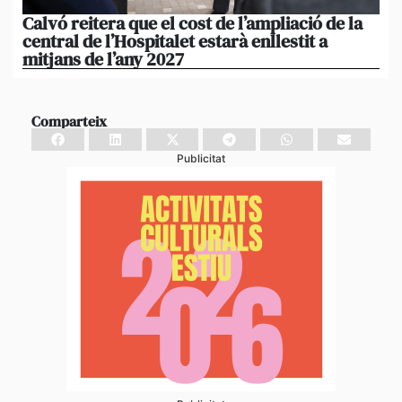
Calvó reitera que el cost de l’ampliació de la
Po
central de l’Hospitalet estarà enllestit a
am
mitjans de l’any 2027
em
Comparteix
Publicitat