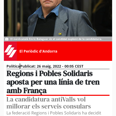
El nord-català Enric Balaguer és el candidat suplent de la candidatura.
El Periòdic d'Andorra
Política
Publicat:
26 maig, 2022 - 00:05 CEST
Regions i Pobles Solidaris
aposta per una línia de tren
amb França
La candidatura antiValls vol
millorar els serveis consulars
La federació Regions i Pobles Solidaris ha decidit