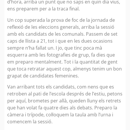
d’hora, arriba un punt que no saps en quin dia vius,
ens preparem per a la traca final.
Un cop superada la prova de foc de la jornada de
reflexió de les eleccions generals, arriba la sessió
amb els candidats de les comunals. Passem de set
caps de llista a 21, tot i que en les dues ocasions
sempre n’ha fallat un. I jo, que tinc poca mà
esquerra amb les fotografies de grup, fa dies que
em preparo mentalment. Tot i la quantitat de gent
que toca retratar aquest cop, almenys tenim un bon
grapat de candidates femenines.
Van arribant tots els candidats, com nens que es
retroben al pati de l’escola després de l’estiu, petons
per aquí, brometes per allà, queden lluny els retrets
que han volat fa quatre dies als debats. Preparo la
càmera i trípode, col·loquem la taula amb l’urna i
comencem la sessió.