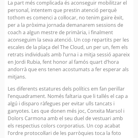
La part més complicada és aconseguir mobilitzar el
personal, intentem que prestin atenció perquè
tothom es comenci a col·locar, no tenim gaire èxit,
per a la pròxima jornada demanarem sessions de
coach a algun mestre de primària, i finalment
aconseguim la seva atenció. Un cop repartits per les
escales de la plaça del The Cloud, un per un, fem els
retrats individuals amb l’urna i a mitja sessió apareix
en Jordi Rubia, fent honor al famós quart d’hora
andorrà que ens tenen acostumats a fer esperar als
mitjans.
Les diferents estatures dels polítics em fan perillar
l’enquadrament. Només faltaria que li tallés el cap a
algú i disparo ràfegues per evitar ulls tancats i
ganyotes. Les que donen més joc, Conxita Marsol i
Dolors Carmona amb el seu duel de vestuari amb
els respectius colors corporatius. Un cop acabat
l’ordre protocol·lari de les parròquies toca la foto