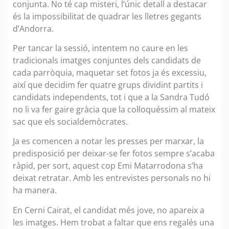
conjunta. No té cap misteri, l’únic detall a destacar
és la impossibilitat de quadrar les lletres gegants
d’Andorra.
Per tancar la sessió, intentem no caure en les
tradicionals imatges conjuntes dels candidats de
cada parròquia, maquetar set fotos ja és excessiu,
així que decidim fer quatre grups dividint partits i
candidats independents, tot i que a la Sandra Tudó
no li va fer gaire gràcia que la col·loquéssim al mateix
sac que els socialdemòcrates.
Ja es comencen a notar les presses per marxar, la
predisposició per deixar-se fer fotos sempre s’acaba
ràpid, per sort, aquest cop Emi Matarrodona s’ha
deixat retratar. Amb les entrevistes personals no hi
ha manera.
En Cerni Cairat, el candidat més jove, no apareix a
les imatges. Hem trobat a faltar que ens regalés una