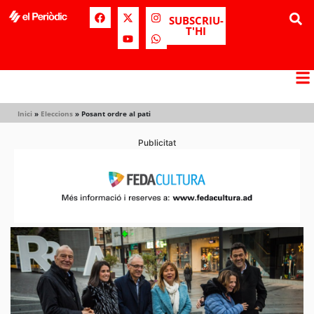
SUBSCRIU-
T'HI
Inici
»
Eleccions
»
Posant ordre al pati
Publicitat