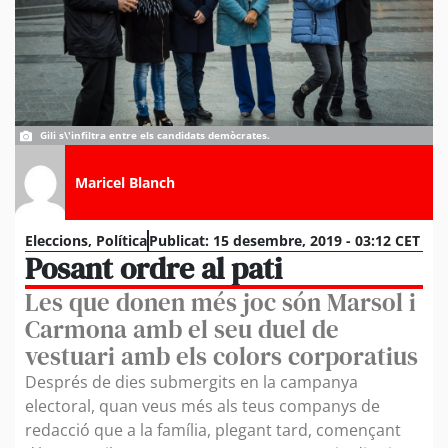
Gili s\'infiltra entre els candidats demòcrates.
Maricel Blanch
Eleccions
,
Política
Publicat:
15 desembre, 2019 - 03:12 CET
Posant ordre al pati
Les que donen més joc són Marsol i
Carmona amb el seu duel de
vestuari amb els colors corporatius
Després de dies submergits en la campanya
electoral, quan veus més als teus companys de
redacció que a la família, plegant tard, començant