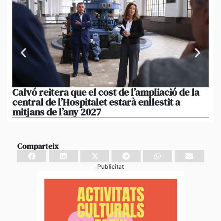
Calvó reitera que el cost de l’ampliació de la
Po
central de l’Hospitalet estarà enllestit a
am
mitjans de l’any 2027
em
Comparteix
Publicitat