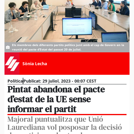
Els membres dels diferents partits polítics junt amb el cap de Govern en la
reunió del pacte d’Estat del passat 20 de juliol.
Sònia Lecha
Política
Publicat:
29 juliol, 2023 - 00:07 CEST
Pintat abandona el pacte
d’estat de la UE sense
informar el partit
Majoral puntualitza que Unió
Laurediana vol posposar la decisió