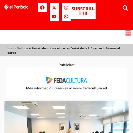
SUBSCRIU-
T'HI
Inici
»
Política
»
Pintat abandona el pacte d’estat de la UE sense informar el
partit
Publicitat