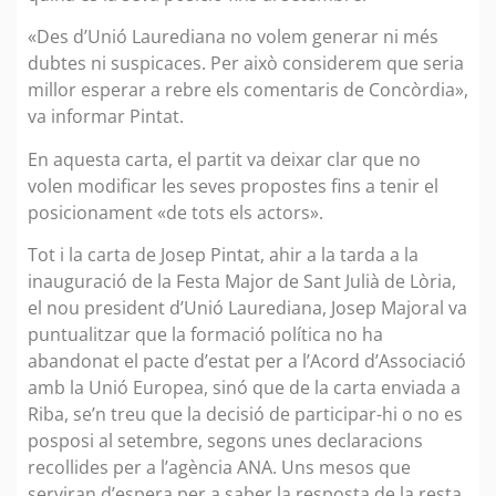
«Des d’Unió Laurediana no volem generar ni més
dubtes ni suspicaces. Per això considerem que seria
millor esperar a rebre els comentaris de Concòrdia»,
va informar Pintat.
En aquesta carta, el partit va deixar clar que no
volen modificar les seves propostes fins a tenir el
posicionament «de tots els actors».
Tot i la carta de Josep Pintat, ahir a la tarda a la
inauguració de la Festa Major de Sant Julià de Lòria,
el nou president d’Unió Laurediana, Josep Majoral va
puntualitzar que la formació política no ha
abandonat el pacte d’estat per a l’Acord d’Associació
amb la Unió Europea, sinó que de la carta enviada a
Riba, se’n treu que la decisió de participar-hi o no es
posposi al setembre, segons unes declaracions
recollides per a l’agència ANA. Uns mesos que
serviran d’espera per a saber la resposta de la resta