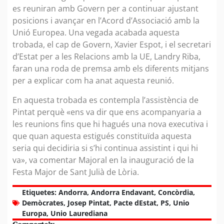
es reuniran amb Govern per a continuar ajustant
posicions i avançar en l’Acord d’Associació amb la
Unió Europea. Una vegada acabada aquesta
trobada, el cap de Govern, Xavier Espot, i el secretari
d’Estat per a les Relacions amb la UE, Landry Riba,
faran una roda de premsa amb els diferents mitjans
per a explicar com ha anat aquesta reunió.
En aquesta trobada es contempla l’assistència de
Pintat perquè «ens va dir que ens acompanyaria a
les reunions fins que hi hagués una nova executiva i
que quan aquesta estigués constituïda aquesta
seria qui decidiria si s’hi continua assistint i qui hi
va», va comentar Majoral en la inauguració de la
Festa Major de Sant Julià de Lòria.
Etiquetes:
Andorra
,
Andorra Endavant
,
Concòrdia
,
Demòcrates
,
Josep Pintat
,
Pacte dEstat
,
PS
,
Unio
Europa
,
Unio Laurediana