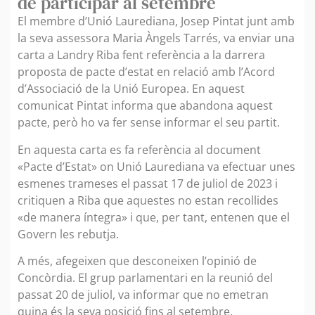
de participar al setembre
El membre d’Unió Laurediana, Josep Pintat junt amb
la seva assessora Maria Àngels Tarrés, va enviar una
carta a Landry Riba fent referència a la darrera
proposta de pacte d’estat en relació amb l’Acord
d’Associació de la Unió Europea. En aquest
comunicat Pintat informa que abandona aquest
pacte, però ho va fer sense informar el seu partit.
En aquesta carta es fa referència al document
«Pacte d’Estat» on Unió Laurediana va efectuar unes
esmenes trameses el passat 17 de juliol de 2023 i
critiquen a Riba que aquestes no estan recollides
«de manera íntegra» i que, per tant, entenen que el
Govern les rebutja.
A més, afegeixen que desconeixen l’opinió de
Concòrdia. El grup parlamentari en la reunió del
passat 20 de juliol, va informar que no emetran
quina és la seva posició fins al setembre.