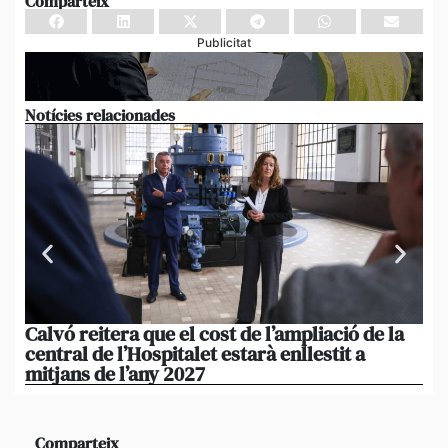
Comparteix
Publicitat
Notícies relacionades
Calvó reitera que el cost de l’ampliació de la
Po
central de l’Hospitalet estarà enllestit a
am
mitjans de l’any 2027
em
Comparteix