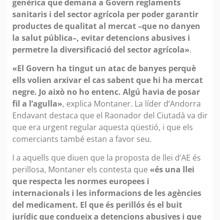
genèrica que demana a Govern reglaments
sanitaris i del sector agrícola per poder garantir
productes de qualitat al mercat –que no danyen
la salut pública–, evitar detencions abusives i
permetre la diversificació del sector agrícola»
.
«El Govern ha tingut un atac de banyes perquè
ells volien arxivar el cas sabent que hi ha mercat
negre. Jo això no ho entenc. Algú havia de posar
fil a l’agulla»
, explica Montaner. La líder d’Andorra
Endavant destaca que el Raonador del Ciutadà va dir
que era urgent regular aquesta qüestió, i que els
comerciants també estan a favor seu.
I a aquells que diuen que la proposta de llei d’AE és
perillosa, Montaner els contesta que
«és una llei
que respecta les normes europees i
internacionals i les informacions de les agències
del medicament. El que és perillós és el buit
jurídic que condueix a detencions abusives i que