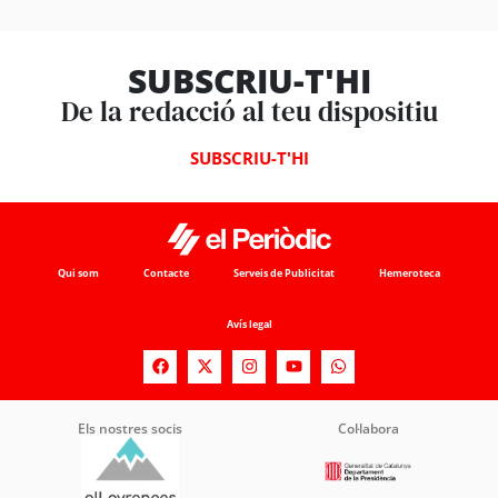
SUBSCRIU-T'HI
De la redacció al teu dispositiu
SUBSCRIU-T'HI
Qui som
Contacte
Serveis de Publicitat
Hemeroteca
Avís legal
Els nostres socis
Col·labora