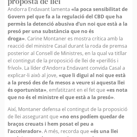
proposta de llei
Andorra Endavant lamenta
«la poca sensibilitat de
Govern pel que fa a la regulació del CBD que ha
permès la detenció abusiva d’un noi que està a la
presó per una substància que no és
droga»
. Carine Montaner es mostra crítica amb la
reacció del ministre Casal durant la roda de premsa
posterior al Consell de Ministres, en la qual va titllar
el contingut de la proposició de llei de «perillós i
frívol». La líder d’Andorra Endavant convida Casal a
explicar-li això al jove,
«que li digui al noi que està
a la presó des de fa mesos a veure si aquesta llei
és oportunista»
, emfatitzant en el fet que
«es nota
que no és el ministre el que està a la presó»
.
Així, Montaner defensa el contingut de la proposició
de llei assegurant que
«no ens podíem quedar de
braços creuats i hem posat el peu a
l’accelerador»
. A més, recorda que
«és una llei