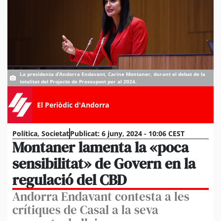
La presidenta d’Andorra Endavant, Carine Montaner, durant el debat de la
totalitat del Projecte de Pressupost per al 2024.
El Periòdic d'Andorra
Política
,
Societat
Publicat:
6 juny, 2024 - 10:06 CEST
Montaner lamenta la «poca
sensibilitat» de Govern en la
regulació del CBD
Andorra Endavant contesta a les
crítiques de Casal a la seva