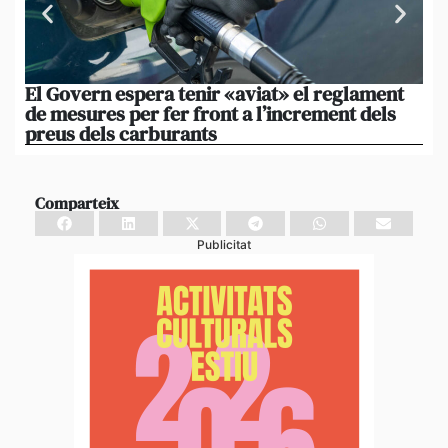
El Govern espera tenir «aviat» el reglament
El 
de mesures per fer front a l’increment dels
20
preus dels carburants
du
Comparteix
Publicitat