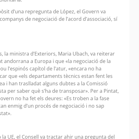
pòsit d’una repregunta de López, el Govern va
ompanys de negociació de l’acord d’associació, sí
, la ministra d’Exteriors, Maria Ubach, va reiterar
at andorrana a Europa i que «la negociació de la
lou l’espinós capítol de l’atur, «encara no ha
icar que «els departaments tècnics estan fent les
a i han traslladat alguns dubtes a la Comissió
ta per saber què s’ha de transposar». Per a Pintat,
overn no ha fet els deures: «Es troben a la fase
Estan enmig d’un procés de negociació i no sap
stat».
la UE, el Consell va tractar ahir una pregunta del