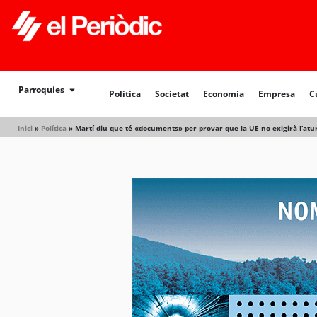
Política
Societat
Economia
Empresa
Cultur
Parroquies
Política
Societat
Economia
Empresa
C
Inici
»
Política
»
Martí diu que té «documents» per provar que la UE no exigirà l’atu