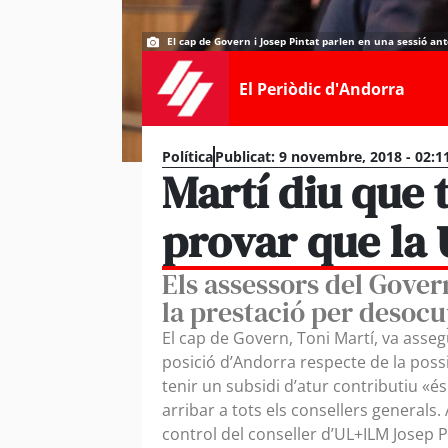
El cap de Govern i Josep Pintat parlen en una sessió ant
El Periòdic d'Andorra
Política
Publicat:
9 novembre, 2018 - 02:1
Martí diu que
provar que la 
Els assessors del Gove
la prestació per desocu
El cap de Govern, Toni Martí, va asse
posició d’Andorra respecte de la poss
tenir un subsidi d’atur contributiu «é
arribar a tots els consellers generals
control del conseller d’UL+ILM Josep P