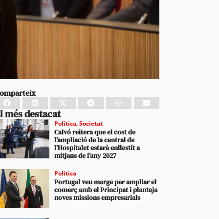
omparteix
l més destacat
Política
,
Societat
Calvó reitera que el cost de
l’ampliació de la central de
l’Hospitalet estarà enllestit a
mitjans de l’any 2027
Política
Portugal veu marge per ampliar el
comerç amb el Principat i planteja
noves missions empresarials