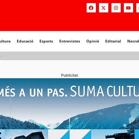
a
Educació
Esports
Entrevistes
Opinió
Editorial
Necrològiq
ultura
Educació
Esports
Entrevistes
Opinió
Editorial
Necro
r
Publicitat