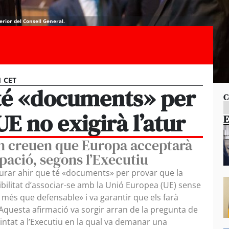
erior del Consell General.
1 CET
 té «documents» per
C
UE no exigirà l’atur
E
rn creuen que Europa acceptarà
pació, segons l’Executiu
gurar ahir que té «documents» per provar que la
ibilitat d’associar-se amb la Unió Europea (UE) sense
s més que defensable» i va garantir que els farà
. Aquesta afirmació va sorgir arran de la pregunta de
intat a l’Executiu en la qual va demanar una