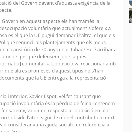
osició del Govern davant d’aquesta exigència de la
specte.
el Govern en aquest aspecte els han tramès la
r desocupació voluntària que actualment s’ofereix a
sa és el que la UE pugui demanar i l’altra, el que els
Vol que renunciï als plantejaments que els meus
na transitòria de 30 anys en el tabac? Faré arribar a
ocuments perquè defensem junts aquest
normatiu] comunitari». L’oposició va reaccionar amb
rdar que altres promeses d’aquest tipus no s’han
ls documents que la UE entrega a la representació
cia i Interior, Xavier Espot, «el fet causant que
cupació involuntària és la pèrdua de feina i entenem
defensarem», va dir en resposta a l’oposició en bloc
un subsidi d’atur, sigui de model contributiu o mixt
van considerar «una ajuda social», en referència a
oluntària.