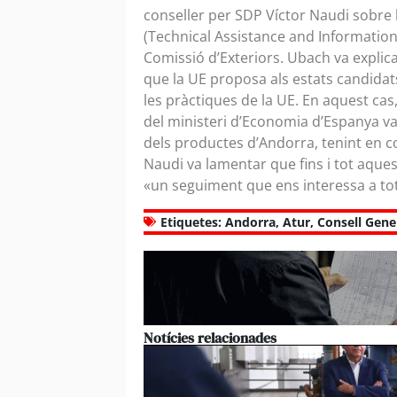
conseller per SDP Víctor Naudi sobre l
(Technical Assistance and Informatio
Comissió d’Exteriors. Ubach va explica
que la UE proposa als estats candidat
les pràctiques de la UE. En aquest cas
del ministeri d’Economia d’Espanya van
dels productes d’Andorra, tenint en 
Naudi va lamentar que fins i tot aquest
«un seguiment que ens interessa a to
Etiquetes:
Andorra
,
Atur
,
Consell Gene
Notícies relacionades