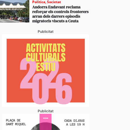
Política
,
Societat
Andorra Endavant reclama
reforçar els controls fronterers
arran dels darrers episodis
migratoris viscuts a Ceuta
Publicitat
Publicitat