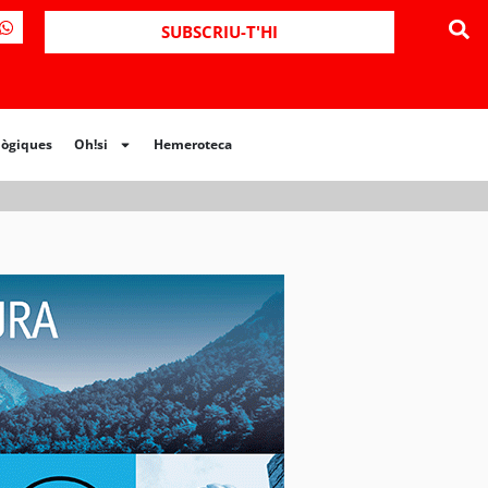
ues
Oh!si
Hemeroteca
SUBSCRIU-T'HI
lògiques
Oh!si
Hemeroteca