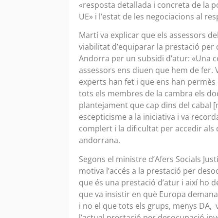
«resposta detallada i concreta de la p
UE» i l’estat de les negociacions al re
Martí va explicar que els assessors d
viabilitat d’equiparar la prestació pe
Andorra per un subsidi d’atur: «Una co
assessors ens diuen que hem de fer. 
experts han fet i que ens han permès u
tots els membres de la cambra els d
plantejament que cap dins del cabal [
escepticisme a la iniciativa i va reco
complert i la dificultat per accedir a
andorrana.
Segons el ministre d’Afers Socials Justí
motiva l’accés a la prestació per deso
que és una prestació d’atur i així ho 
que va insistir en què Europa demana 
i no el que tots els grups, menys DA, 
l’actual prestació per desocupació inv