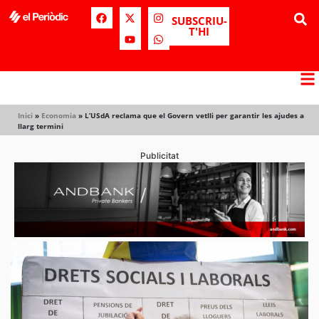
SUBSCRIU-
T'HI
Inici
»
Economia
»
L’USdA reclama que el Govern vetlli per garantir les ajudes a
llarg termini
Publicitat