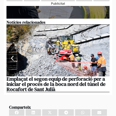
Publicitat
Notícies relacionades
Emplaçat el segon equip de perforació per a
Ma
iniciar el procés de la boca nord del túnel de
co
Rocafort de Sant Julià
di
Comparteix