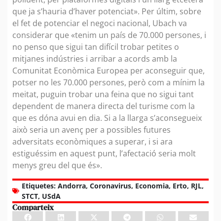
que ja s’hauria d’haver potenciat». Per últim, sobre
el fet de potenciar el negoci nacional, Ubach va
considerar que «tenim un país de 70.000 persones, i
no penso que sigui tan difícil trobar petites o
mitjanes indústries i arribar a acords amb la
Comunitat Econòmica Europea per aconseguir que,
potser no les 70.000 persones, però com a mínim la
meitat, puguin trobar una feina que no sigui tant
dependent de manera directa del turisme com la
que es dóna avui en dia. Si a la llarga s’aconsegueix
això seria un avenç per a possibles futures
adversitats econòmiques a superar, i si ara
estiguéssim en aquest punt, l’afectació seria molt
menys greu del que és».
Etiquetes:
Andorra
,
Coronavirus
,
Economia
,
Erto
,
RJL
,
STCT
,
USdA
Comparteix