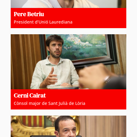
Pere Betriu
President d’Unió Laurediana
Cerni Cairat
Cònsol major de Sant Julià de Lòria