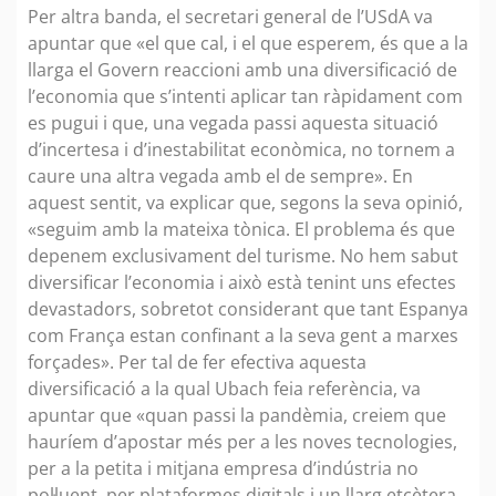
Per altra banda, el secretari general de l’USdA va
apuntar que «el que cal, i el que esperem, és que a la
llarga el Govern reaccioni amb una diversificació de
l’economia que s’intenti aplicar tan ràpidament com
es pugui i que, una vegada passi aquesta situació
d’incertesa i d’inestabilitat econòmica, no tornem a
caure una altra vegada amb el de sempre». En
aquest sentit, va explicar que, segons la seva opinió,
«seguim amb la mateixa tònica. El problema és que
depenem exclusivament del turisme. No hem sabut
diversificar l’economia i això està tenint uns efectes
devastadors, sobretot considerant que tant Espanya
com França estan confinant a la seva gent a marxes
forçades». Per tal de fer efectiva aquesta
diversificació a la qual Ubach feia referència, va
apuntar que «quan passi la pandèmia, creiem que
hauríem d’apostar més per a les noves tecnologies,
per a la petita i mitjana empresa d’indústria no
pol·luent, per plataformes digitals i un llarg etcètera