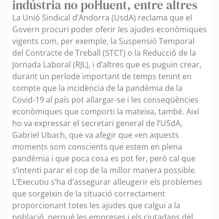
indústria no pol·luent, entre altres
La Unió Sindical d’Andorra (UsdA) reclama que el
Govern procuri poder oferir les ajudes econòmiques
vigents com, per exemple, la Suspensió Temporal
del Contracte de Treball (STCT) o la Reducció de la
Jornada Laboral (RJL), i d’altres que es puguin crear,
durant un període important de temps tenint en
compte que la incidència de la pandèmia de la
Covid-19 al país pot allargar-se i les conseqüències
econòmiques que comporti la mateixa, també. Així
ho va expressar el secretari general de l’USdA,
Gabriel Ubach, que va afegir que «en aquests
moments som conscients que estem en plena
pandèmia i que poca cosa es pot fer, però cal que
s’intenti parar el cop de la millor manera possible.
L’Executiu s’ha d’assegurar alleugerir els problemes
que sorgeixin de la situació correctament
proporcionant totes les ajudes que calgui a la
població, perquè les empreses i els ciutadans del