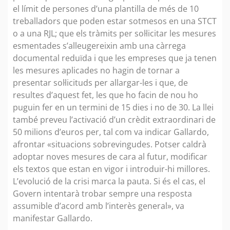
el límit de persones d’una plantilla de més de 10
treballadors que poden estar sotmesos en una STCT
o a una RJL; que els tràmits per sol·licitar les mesures
esmentades s’alleugereixin amb una càrrega
documental reduïda i que les empreses que ja tenen
les mesures aplicades no hagin de tornar a
presentar sol·licituds per allargar-les i que, de
resultes d’aquest fet, les que ho facin de nou ho
puguin fer en un termini de 15 dies i no de 30. La llei
també preveu l’activació d’un crèdit extraordinari de
50 milions d’euros per, tal com va indicar Gallardo,
afrontar «situacions sobrevingudes. Potser caldrà
adoptar noves mesures de cara al futur, modificar
els textos que estan en vigor i introduir-hi millores.
L’evolució de la crisi marca la pauta. Si és el cas, el
Govern intentarà trobar sempre una resposta
assumible d’acord amb l’interès general», va
manifestar Gallardo.