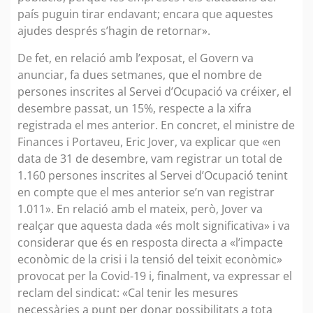
país puguin tirar endavant; encara que aquestes
ajudes després s’hagin de retornar».
De fet, en relació amb l’exposat, el Govern va
anunciar, fa dues setmanes, que el nombre de
persones inscrites al Servei d’Ocupació va créixer, el
desembre passat, un 15%, respecte a la xifra
registrada el mes anterior. En concret, el ministre de
Finances i Portaveu, Eric Jover, va explicar que «en
data de 31 de desembre, vam registrar un total de
1.160 persones inscrites al Servei d’Ocupació tenint
en compte que el mes anterior se’n van registrar
1.011». En relació amb el mateix, però, Jover va
realçar que aquesta dada «és molt significativa» i va
considerar que és en resposta directa a «l’impacte
econòmic de la crisi i la tensió del teixit econòmic»
provocat per la Covid-19 i, finalment, va expressar el
reclam del sindicat: «Cal tenir les mesures
necessàries a punt per donar possibilitats a tota