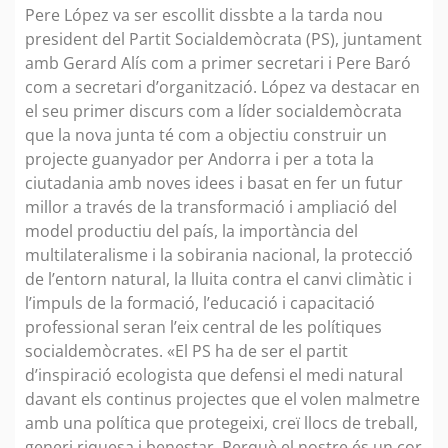
Pere López va ser escollit dissbte a la tarda nou
president del Partit Socialdemòcrata (PS), juntament
amb Gerard Alís com a primer secretari i Pere Baró
com a secretari d’organització. López va destacar en
el seu primer discurs com a líder socialdemòcrata
que la nova junta té com a objectiu construir un
projecte guanyador per Andorra i per a tota la
ciutadania amb noves idees i basat en fer un futur
millor a través de la transformació i ampliació del
model productiu del país, la importància del
multilateralisme i la sobirania nacional, la protecció
de l’entorn natural, la lluita contra el canvi climàtic i
l’impuls de la formació, l’educació i capacitació
professional seran l’eix central de les polítiques
socialdemòcrates. «El PS ha de ser el partit
d’inspiració ecologista que defensi el medi natural
davant els continus projectes que el volen malmetre
amb una política que protegeixi, creï llocs de treball,
generi riquesa i benestar. Perquè el nostre és un cor