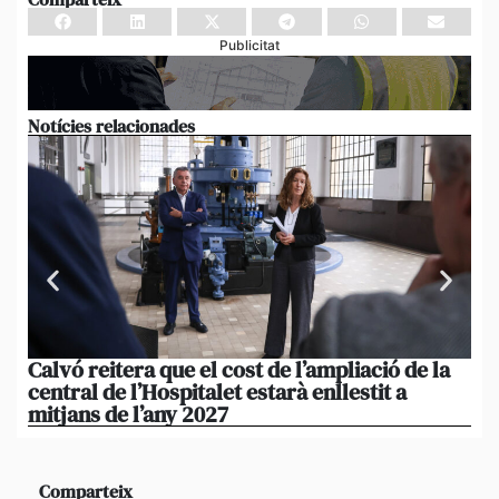
Publicitat
Notícies relacionades
Calvó reitera que el cost de l’ampliació de la
Po
central de l’Hospitalet estarà enllestit a
am
mitjans de l’any 2027
em
Comparteix