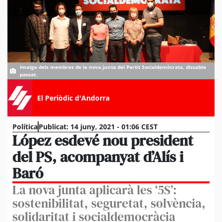
Imatge dels membres de la nova junta del Partit Socialdemòcrata, dissabte
passat.
El Periòdic d'Andorra
Política
Publicat:
14 juny, 2021 - 01:06 CEST
López esdevé nou president
del PS, acompanyat d’Alís i
Baró
La nova junta aplicarà les ‘5S’:
sostenibilitat, seguretat, solvència,
solidaritat i socialdemocràcia