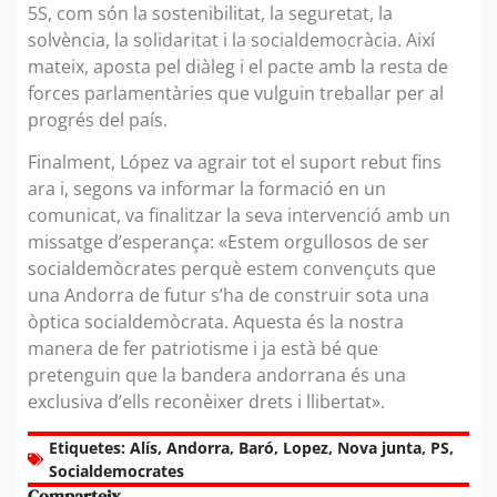
5S, com són la sostenibilitat, la seguretat, la
solvència, la solidaritat i la socialdemocràcia. Així
mateix, aposta pel diàleg i el pacte amb la resta de
forces parlamentàries que vulguin treballar per al
progrés del país.
Finalment, López va agrair tot el suport rebut fins
ara i, segons va informar la formació en un
comunicat, va finalitzar la seva intervenció amb un
missatge d’esperança: «Estem orgullosos de ser
socialdemòcrates perquè estem convençuts que
una Andorra de futur s’ha de construir sota una
òptica socialdemòcrata. Aquesta és la nostra
manera de fer patriotisme i ja està bé que
pretenguin que la bandera andorrana és una
exclusiva d’ells reconèixer drets i llibertat».
Etiquetes:
Alís
,
Andorra
,
Baró
,
Lopez
,
Nova junta
,
PS
,
Socialdemocrates
Comparteix