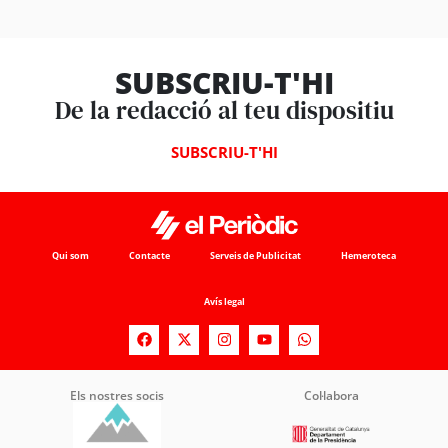
SUBSCRIU-T'HI
De la redacció al teu dispositiu
SUBSCRIU-T'HI
Qui som
Contacte
Serveis de Publicitat
Hemeroteca
Avís legal
Els nostres socis
Col·labora