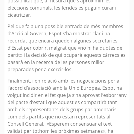
possibilitat que, a mesura que s’aproximin les
eleccions comunals, les ferides es puguin curar i
cicatritzar.
Pel que fa a una possible entrada de més membres
d’Acció al Govern, Espot s’ha mostrat clar i ha
recordat que encara queden algunes secretaries
d’Estat per cobrir, malgrat que «no hi ha quotes de
partit» i la decisió de qui ocuparà aquests càrrecs es
basarà en la recerca de les persones millor
preparades per a exercir-los.
Finalment, i en relació amb les negociacions per a
l’acord d’associació amb la Unió Europea, Espot ha
volgut incidir en el fet que ja s’ha aprovat l’esborrany
del pacte d’estat i que aquest es compartirà tant
amb els representants dels grups parlamentaris
com dels partits que no estan representats al
Consell General. «Esperem consensuar el text
validat per tothom les pròximes setmanes», ha