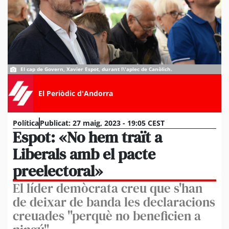
El cap de Govern, Xavier Espot, durant l\'aplec de Canòlich.
El Periòdic d'Andorra
Política
Publicat:
27 maig, 2023 - 19:05 CEST
Espot: «No hem traït a
Liberals amb el pacte
preelectoral»
El líder demòcrata creu que s'han
de deixar de banda les declaracions
creuades "perquè no beneficien a