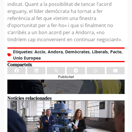
indicat. Quant a la possibilitat de tancar l’acord
enguany, el líder demòcrata ha tornat a fer
referència al fet que «tenim una finestra
d’oportunitat per a fer-ho» i que si finalment no
s’arribés a un bon acord per a Andorra, «no
tindríem cap inconvenient en continuar negociant».
Etiquetes:
Accio
,
Andora
,
Demòcrates
,
Liberals
,
Pacte
,
Unio Europea
Comparteix
Publicitat
Notícies relacionades