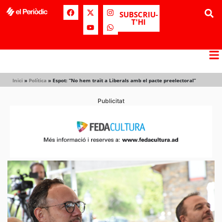
SUBSCRIU-
T'HI
Inici
»
Política
»
Espot: “No hem traït a Liberals amb el pacte preelectoral”
Publicitat