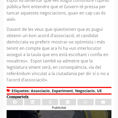
Espot va lamentar que «es vulgui confondre l’opinió
pública fent entendre que el Govern té pressa per
tancar aquestes negociacions, quan en cap cas és
així».
Davant de les veus que qüestionen que es pugui
obtenir un bon acord d’associació, el candidat
demòcrata va preferir mostrar-se optimista i més
tenint en compte que ara hi ha «un interlocutor
assegut a la taula que ens està escoltant i confia en
nosaltres». Espot també va admetre que la
legislatura vinent serà, en conseqüència, «la del
referèndum vinculat a la ciutadania per dir sí o no a
l’acord d’associació».
Etiquetes:
Associacio
,
Experiment
,
Negociacio
,
UE
Comparteix
Publicitat