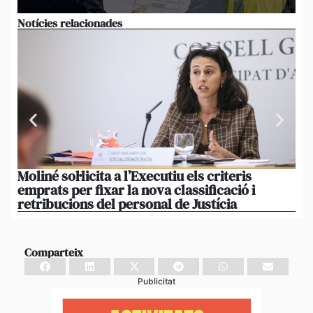
Notícies relacionades
Moliné sol·licita a l’Executiu els criteris
Cal
emprats per fixar la nova classificació i
cen
retribucions del personal de Justícia
mi
Comparteix
Publicitat