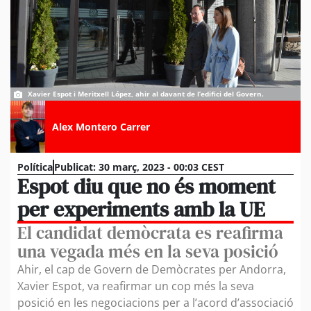
Xavier Espot i Meritxell López, ahir al davant de l’edifici del Govern.
Alex Montero Carrer
Política
Publicat:
30 març, 2023 - 00:03 CEST
Espot diu que no és moment
per experiments amb la UE
El candidat demòcrata es reafirma
una vegada més en la seva posició
Ahir, el cap de Govern de Demòcrates per Andorra,
Xavier Espot, va reafirmar un cop més la seva
posició en les negociacions per a l’acord d’associació