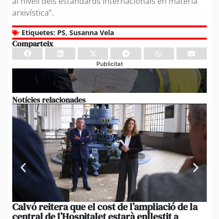
al nivell dels estàndards internacionals en matèria
arxivística”.
Etiquetes:
PS
,
Susanna Vela
Comparteix
Publicitat
Notícies relacionades
Calvó reitera que el cost de l’ampliació de la
Po
central de l’Hospitalet estarà enllestit a
am