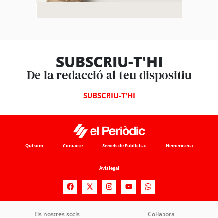
SUBSCRIU-T'HI
De la redacció al teu dispositiu
SUBSCRIU-T'HI
Qui som
Contacte
Serveis de Publicitat
Hemeroteca
Avís legal
Els nostres socis
Col·labora