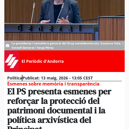
La presidenta i consellera general del Grup socialdemòcrata, Susanna Vela. |
Consell General / Sergi Pérez
El Periòdic d'Andorra
Política
Publicat:
13 maig, 2026 - 13:05 CEST
Esmenes sobre memòria i transparència
El PS presenta esmenes per
reforçar la protecció del
patrimoni documental i la
política arxivística del