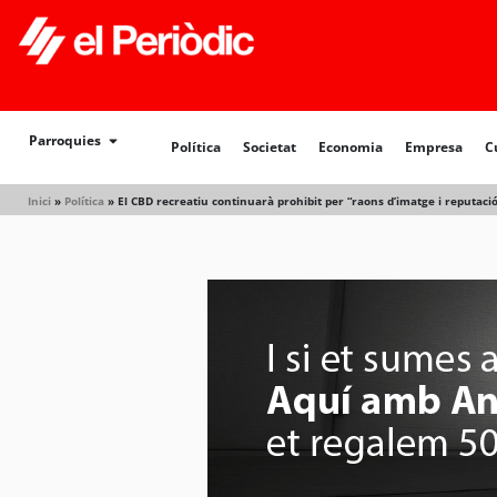
Política
Societat
Economia
Empresa
Cultur
Parroquies
Política
Societat
Economia
Empresa
C
Inici
»
Política
»
El CBD recreatiu continuarà prohibit per “raons d’imatge i reputaci