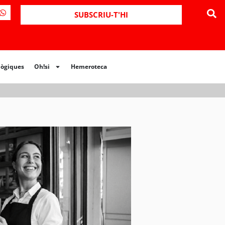
ues
Oh!si
Hemeroteca
SUBSCRIU-T'HI
lògiques
Oh!si
Hemeroteca