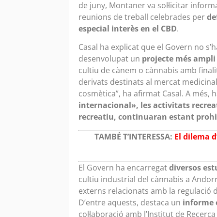
de juny, Montaner va sol·licitar inform
reunions de treball celebrades per
de
especial interès en el CBD
.
Casal ha explicat que el Govern no s’ha
desenvolupat un
projecte més ampli 
cultiu de cànem o cànnabis amb finalit
derivats destinats al mercat medicinal i
cosmètica”, ha afirmat Casal. A més, h
internacional», les activitats recre
recreatiu, continuaran estant proh
TAMBÉ T’INTERESSA:
El dilema 
El Govern ha encarregat
diversos est
cultiu industrial del cànnabis a Andorr
externs relacionats amb la regulació 
D’entre aquests, destaca un
informe 
col·laboració amb l’Institut de Recerca