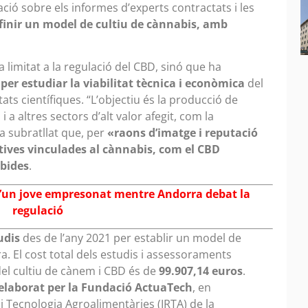
ació sobre els informes d’experts contractats i les
finir un model de cultiu de cànnabis, amb
 limitat a la regulació del CBD, sinó que ha
per estudiar la viabilitat tècnica i econòmica
del
ats científiques. “L’objectiu és la producció de
 a altres sectors d’alt valor afegit, com la
a subratllat que, per
«raons d’imatge i reputació
atives vinculades al cànnabis, com el CBD
ibides
.
d’un jove empresonat mentre Andorra debat la
regulació
udis
des de l’any 2021 per establir un model de
a. El cost total dels estudis i assessoraments
del cultiu de cànem i CBD és de
99.907,14 euros
.
elaborat per la Fundació ActuaTech
, en
 i Tecnologia Agroalimentàries (IRTA) de la