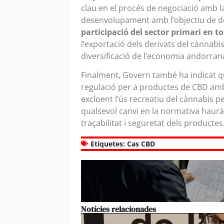
clau en el procés de negociació amb l
desenvolupament amb l’objectiu de def
participació del sector primari en t
l’exportació dels derivats del cànnabi
diversificació de l’economia andorrana
Finalment, Govern també ha indicat qu
regulació per a productes de CBD amb 
excloent l’ús recreatiu del cànnabis p
qualsevol canvi en la normativa haurà 
traçabilitat i seguretat dels productes
Etiquetes:
Cas CBD
Notícies relacionades