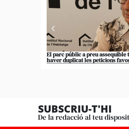
El parc públic a preu assequible 
haver duplicat les peticions favo
SUBSCRIU-T'HI
De la redacció al teu disposi