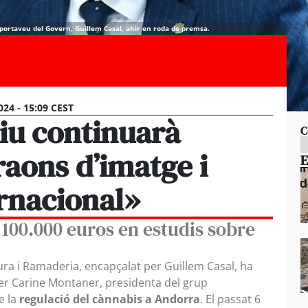
 portaveu del Govern, Guillem Casal, ahir en roda de premsa.
024 - 15:09 CEST
iu continuarà
C
raons d’imatge i
E
rnacional»
100.000 euros en estudis sobre
ura i Ramaderia, encapçalat per Guillem Casal, ha
er Carine Montaner, presidenta del grup
e la
regulació del cànnabis a Andorra
. El passat 6