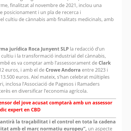
rme, finalitzat al novembre de 2021, inclou una
e posicionament i un pla de recerca i
l cultiu de cànnabis amb finalitats medicinals, amb
irma jurídica Roca Junyent SLP
la redacció d’un
l cultiu i la transformació industrial del cànnabis,
També es va comptar amb l’assessorament de
Clark
12 euros, i amb el de
Crowe Andorra
entre 2023 i
3.500 euros. Així mateix, s’han celebrat múltiples
i, inclosa l’Associació de Pagesos i Ramaders
rès en diversificar l’economia agrícola.
ensor del jove acusat comptarà amb un assessor
ídic expert en CBD
antirà la traçabilitat i el control en tota la cadena
ilitat amb el marc normatiu europeu”,
un aspecte