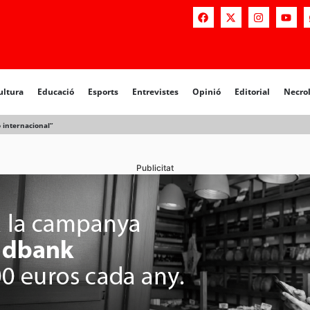
a
Educació
Esports
Entrevistes
Opinió
Editorial
Necrològiq
ultura
Educació
Esports
Entrevistes
Opinió
Editorial
Necro
ó internacional”
Publicitat