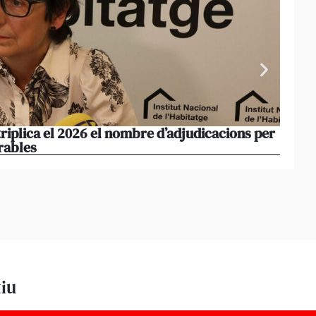
triplica el 2026 el nombre d’adjudicacions per
La co
rables
opera
tiu