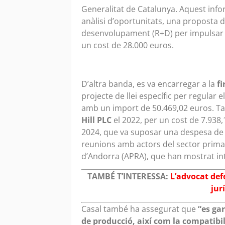
Generalitat de Catalunya. Aquest info
anàlisi d’oportunitats, una proposta d
desenvolupament (R+D) per impulsar e
un cost de 28.000 euros.
D’altra banda, es va encarregar a la
f
projecte de llei específic per regular e
amb un import de 50.469,02 euros. 
Hill PLC
el 2022, per un cost de 7.938,
2024, que va suposar una despesa de 1
reunions amb actors del sector primar
d’Andorra (APRA), que han mostrat inte
TAMBÉ T’INTERESSA:
L’advocat def
jur
Casal també ha assegurat que
“es gar
de producció, així com la compatib