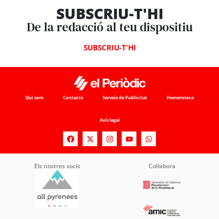
SUBSCRIU-T'HI
De la redacció al teu dispositiu
SUBSCRIU-T'HI
Qui som
Contacte
Serveis de Publicitat
Hemeroteca
Avís legal
Els nostres socis
Col·labora