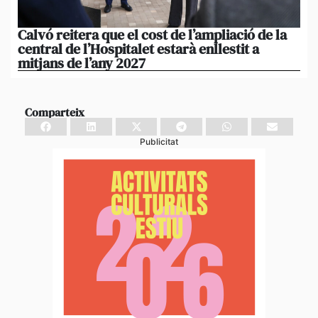
Calvó reitera que el cost de l’ampliació de la
Po
central de l’Hospitalet estarà enllestit a
am
mitjans de l’any 2027
em
Comparteix
Publicitat