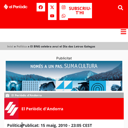
SUBSCRIU-
T'HI
Inici
»
Política
»
El BNG celebra avui el Dia das Letras Galegas
Publicitat
El Periòdic d'Andorra
El Periòdic d'Andorra
Política
Publicat:
15 maig, 2010 - 23:05 CEST