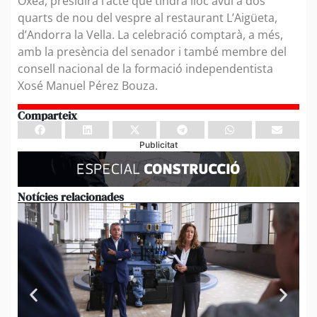
Oxea, presidirà l’acte que tindrà lloc avui a dos
quarts de nou del vespre al restaurant L’Aigüeta,
d’Andorra la Vella. La celebració comptarà, a més,
amb la presència del senador i també membre del
consell nacional de la formació independentista
Xosé Manuel Pérez Bouza.
Comparteix
Publicitat
Notícies relacionades