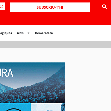
ues
Oh!si
Hemeroteca
SUBSCRIU-T'HI
lògiques
Oh!si
Hemeroteca