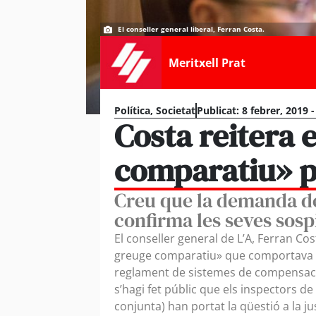
El conseller general liberal, Ferran Costa.
Meritxell Prat
Política
,
Societat
Publicat:
8 febrer, 2019 
Costa reitera 
comparatiu» p
Creu que la demanda de
confirma les seves sosp
El conseller general de L’A, Ferran Co
greuge comparatiu» que comportava el
reglament de sistemes de compensació
s’hagi fet públic que els inspectors de 
conjunta) han portat la qüestió a la j