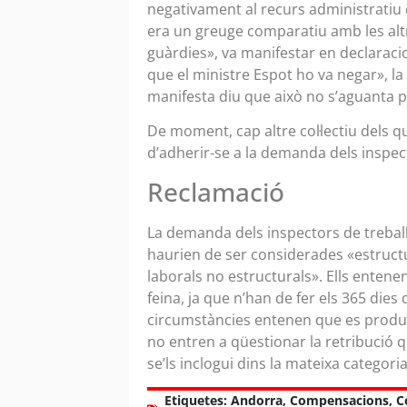
negativament al recurs administratiu 
era un greuge comparatiu amb les altr
guàrdies», va manifestar en declaraci
que el ministre Espot ho va negar», la s
manifesta diu que això no s’aguanta p
De moment, cap altre col·lectiu dels 
d’adherir-se a la demanda dels inspect
Reclamació
La demanda dels inspectors de trebal
haurien de ser considerades «estructu
laborals no estructurals». Ells enten
feina, ja que n’han de fer els 365 dies 
circumstàncies entenen que es produei
no entren a qüestionar la retribució
se’ls inclogui dins la mateixa categoria
Etiquetes:
Andorra
,
Compensacions
,
C