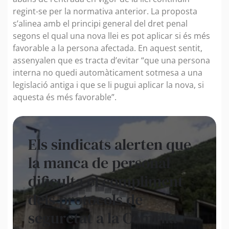
regint-se per la normativa anterior. La proposta
s’alinea amb el principi general del dret penal
segons el qual una nova llei es pot aplicar si és més
favorable a la persona afectada. En aquest sentit,
assenyalen que es tracta d’evitar “que una persona
interna no quedi automàticament sotmesa a una
legislació antiga i que se li pugui aplicar la nova, si
aquesta és més favorable”.
Els sindicats alerten que
la manca de personal
dificulta el compliment
dels protocols de
seguretat a la Comella