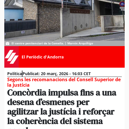
El centre penitenciari de la Comella. | Marvin Arquíñigo
El Periòdic d'Andorra
Política
Publicat:
20 març, 2026 - 16:03 CET
Segons les recomanacions del Consell Superior de
la Justícia
Concòrdia impulsa fins a una
desena d’esmenes per
agilitzar la justícia i reforçar
la coherència del sistema