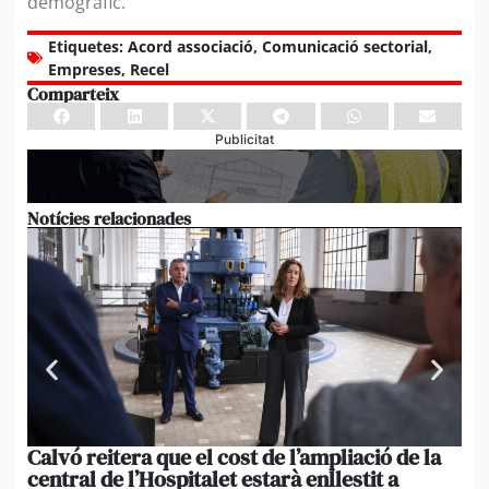
demogràfic.
Etiquetes:
Acord associació
,
Comunicació sectorial
,
Empreses
,
Recel
Comparteix
Publicitat
Notícies relacionades
Calvó reitera que el cost de l’ampliació de la
Po
central de l’Hospitalet estarà enllestit a
am