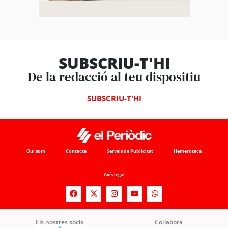
SUBSCRIU-T'HI
De la redacció al teu dispositiu
SUBSCRIU-T'HI
Qui som
Contacte
Serveis de Publicitat
Hemeroteca
Avís legal
Els nostres socis
Col·labora