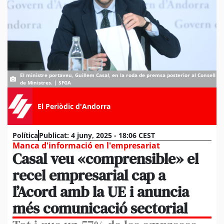
El ministre portaveu, Guillem Casal, en la roda de premsa posterior al Consell
de Ministres. | SFGA
El Periòdic d'Andorra
Política
Publicat:
4 juny, 2025 - 18:06 CEST
Manca d'informació en l'empresariat
Casal veu «comprensible» el
recel empresarial cap a
l’Acord amb la UE i anuncia
més comunicació sectorial