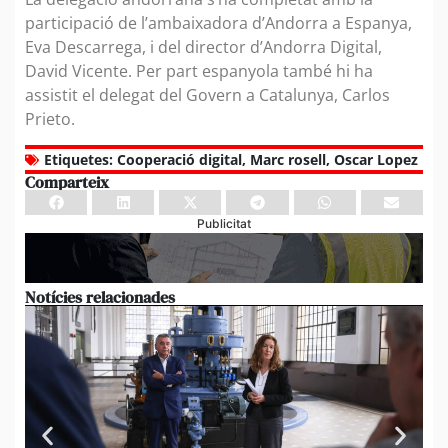
participació de l’ambaixadora d’Andorra a Espanya,
Eva Descarrega, i del director d’Andorra Digital,
David Vicente. Per part espanyola també hi ha
assistit el delegat del Govern a Catalunya, Carlos
Prieto.
Etiquetes:
Cooperació digital
,
Marc rosell
,
Oscar Lopez
Comparteix
Publicitat
Notícies relacionades