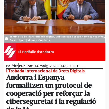
El ministre de Transformació Digital, Marc Rossell, i el seu homòleg espanyol,
Óscar López. | Govern d'Andorra
El Periòdic d'Andorra
Política
Publicat:
14 maig, 2026 - 14:05 CEST
I Trobada Internacional de Drets Digitals
Andorra i Espanya
formalitzen un protocol de
cooperació per reforçar la
ciberseguretat i la regulació