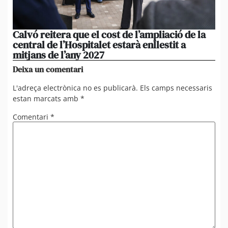
Calvó reitera que el cost de l’ampliació de la
Po
central de l’Hospitalet estarà enllestit a
am
mitjans de l’any 2027
em
Deixa un comentari
L'adreça electrònica no es publicarà.
Els camps necessaris
estan marcats amb
*
Comentari
*