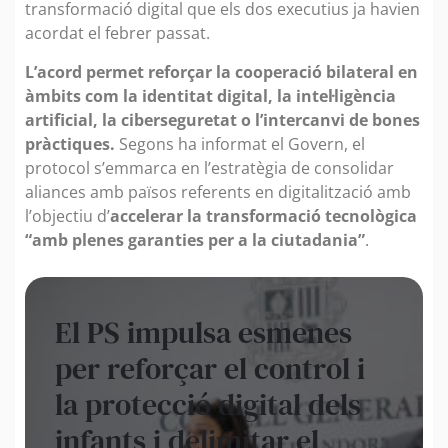
transformació digital que els dos executius ja havien
acordat el febrer passat.
L’acord permet reforçar la cooperació bilateral en
àmbits com la identitat digital, la intel·ligència
artificial, la ciberseguretat o l’intercanvi de bones
pràctiques.
Segons ha informat el Govern, el
protocol s’emmarca en l’estratègia de consolidar
aliances amb països referents en digitalització amb
l’objectiu d’
accelerar la transformació tecnològica
“amb plenes garanties per a la ciutadania”
.
El PS impulsa esmenes
per reforçar el control i
la protecció digital dels
infants i delimitar el