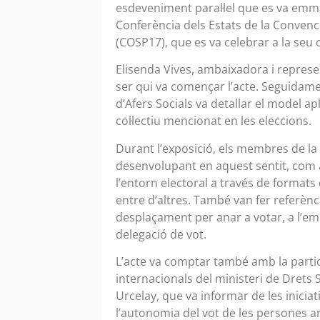
esdeveniment paral·lel que es va emma
Conferència dels Estats de la Convenc
(COSP17), que es va celebrar a la seu c
Elisenda Vives, ambaixadora i repres
ser qui va començar l’acte. Seguidame
d’Afers Socials va detallar el model apl
col·lectiu mencionat en les eleccions.
Durant l’exposició, els membres de la
desenvolupant en aquest sentit, com ara
l’entorn electoral a través de formats
entre d’altres. També van fer referèn
desplaçament per anar a votar, a l’emiss
delegació de vot.
L’acte va comptar també amb la partic
internacionals del ministeri de Drets
Urcelay, que va informar de les inicia
l’autonomia del vot de les persones a