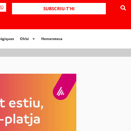
ues
Oh!si
Hemeroteca
SUBSCRIU-T'HI
lògiques
Oh!si
Hemeroteca