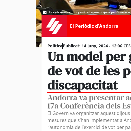
L\'esdeveniment organitzat aquest dijous pel Govern a 
El Periòdic d'Andorra
Política
Publicat:
14 juny, 2024 - 12:06 CE
Un model per 
de vot de les
discapacitat
Andorra va presentar aq
17a Conferència dels Es
El Govern va organitzar aquest dijous 
mesures que s’han implementat a Ando
l’autonomia de l’exercici de vot per p