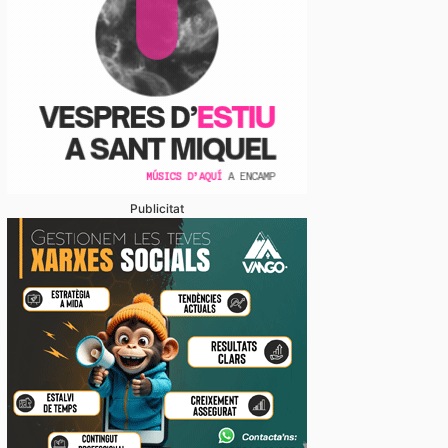
Publicitat
gal veu marge per ampliar el comerç amb el Principa
ons empresarials