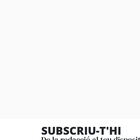
SUBSCRIU-T'HI
De la redacció al teu disposi