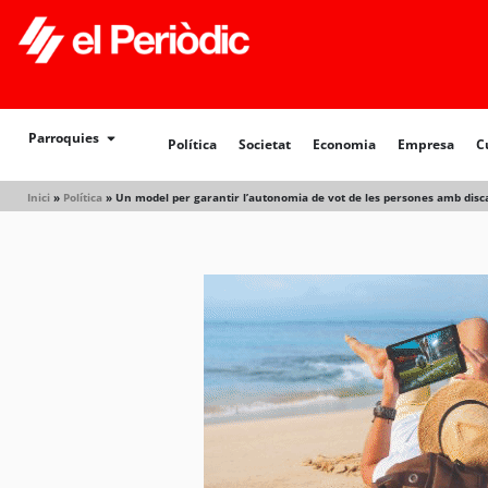
Política
Societat
Economia
Empresa
Cultur
Parroquies
Política
Societat
Economia
Empresa
C
Inici
»
Política
»
Un model per garantir l’autonomia de vot de les persones amb disc