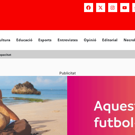
a
Educació
Esports
Entrevistes
Opinió
Editorial
Necrològiq
ultura
Educació
Esports
Entrevistes
Opinió
Editorial
Necro
apacitat
Publicitat