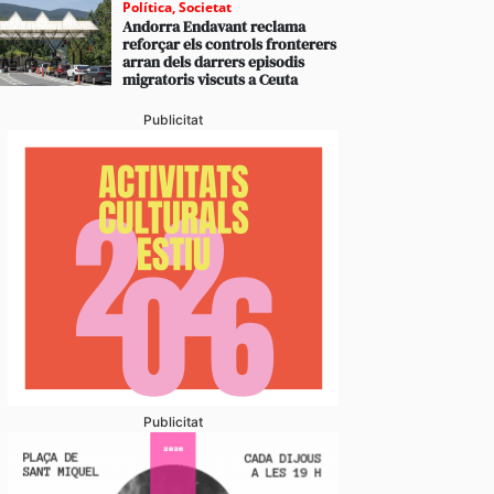
Política
,
Societat
Andorra Endavant reclama
reforçar els controls fronterers
arran dels darrers episodis
migratoris viscuts a Ceuta
Publicitat
Publicitat