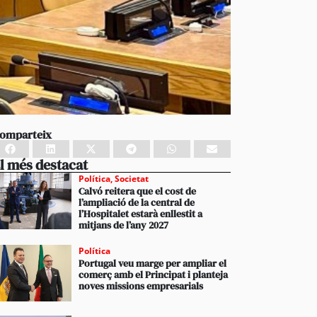
omparteix
l més destacat
Política
,
Societat
Calvó reitera que el cost de
l’ampliació de la central de
l’Hospitalet estarà enllestit a
mitjans de l’any 2027
Política
Portugal veu marge per ampliar el
comerç amb el Principat i planteja
noves missions empresarials