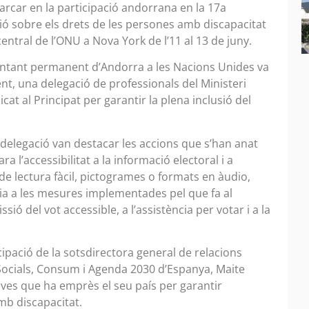
rcar en la participació andorrana en la 17a
ió sobre els drets de les persones amb discapacitat
entral de l’ONU a Nova York de l’11 al 13 de juny.
entant permanent d’Andorra a les Nacions Unides va
nt, una delegació de professionals del Ministeri
icat al Principat per garantir la plena inclusió del
 delegació van destacar les accions que s’han anat
 l’accessibilitat a la informació electoral i a
 de lectura fàcil, pictogrames o formats en àudio,
cia a les mesures implementades pel que fa al
ió del vot accessible, a l’assistència per votar i a la
ipació de la sotsdirectora general de relacions
 Socials, Consum i Agenda 2030 d’Espanya, Maite
tives que ha emprès el seu país per garantir
mb discapacitat.