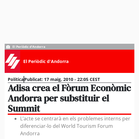
El Periòdic d'Andorra
El Periòdic d'Andorra
Política
Publicat:
17 maig, 2010 - 22:05 CEST
Adisa crea el Fòrum Econòmic
Andorra per substituir el
Summit
L’acte se centrarà en els problemes interns per
diferenciar-lo del World Tourism Forum
Andorra