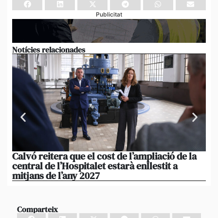
Publicitat
Notícies relacionades
Calvó reitera que el cost de l’ampliació de la
Po
central de l’Hospitalet estarà enllestit a
am
mitjans de l’any 2027
em
Comparteix