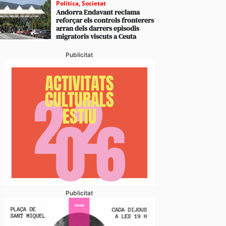
Política
,
Societat
Andorra Endavant reclama
reforçar els controls fronterers
arran dels darrers episodis
migratoris viscuts a Ceuta
Publicitat
Publicitat