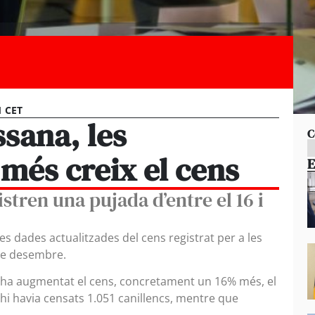
1 CET
ssana, les
C
més creix el cens
E
stren una pujada d’entre el 16 i
les dades actualitzades del cens registrat per a les
de desembre.
s ha augmentat el cens, concretament un 16% més, el
 hi havia censats 1.051 canillencs, mentre que