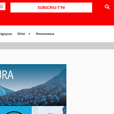
ues
Oh!si
Hemeroteca
SUBSCRIU-T'HI
lògiques
Oh!si
Hemeroteca