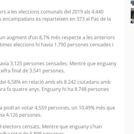
rs a les eleccions comunals del 2019 als 4.440
s encampadans es reparteixen en 373 al Pas de la
t un augment d’un 8,7% més respecte a les anteriors
ltimes eleccions hi havia 1.790 persones censades i
 havia 3.125 persones censades. Mentre que enguany
ifra final de 3.541 persones.
t del 6,58% en relació amb els 8.242 ciutadans amb
’ara fa quatre anys. Enguany hi ha 8.748 persones
ria podran votar 4,559 persones, un 10,49% més que
via 4.126 persones.
489 electors censats. Mentre que enguany s’han
ifra total de 5.899 persones.