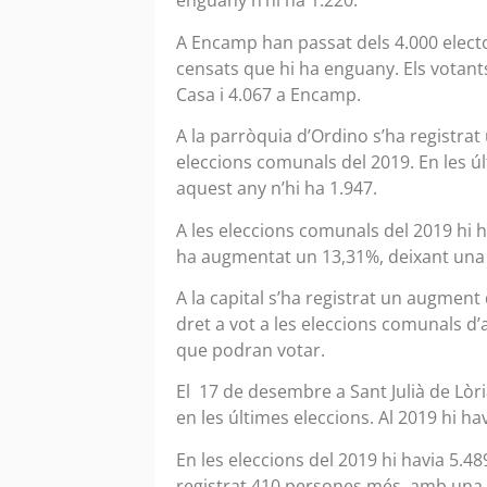
enguany n’hi ha 1.220.
A Encamp han passat dels 4.000 electo
censats que hi ha enguany. Els votant
Casa i 4.067 a Encamp.
A la parròquia d’Ordino s’ha registra
eleccions comunals del 2019. En les ú
aquest any n’hi ha 1.947.
A les eleccions comunals del 2019 hi
ha augmentat un 13,31%, deixant una x
A la capital s’ha registrat un augmen
dret a vot a les eleccions comunals d
que podran votar.
El 17 de desembre a Sant Julià de Lò
en les últimes eleccions. Al 2019 hi ha
En les eleccions del 2019 hi havia 5.
registrat 410 persones més, amb una x