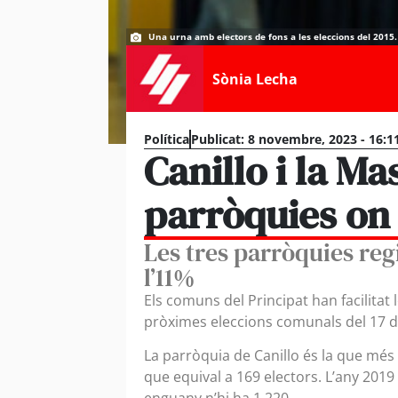
Una urna amb electors de fons a les eleccions del 2015.
Sònia Lecha
Política
Publicat:
8 novembre, 2023 - 16:1
Canillo i la Ma
parròquies on 
Les tres parròquies regi
l’11%
Els comuns del Principat han facilitat 
pròximes eleccions comunals del 17 
La parròquia de Canillo és la que mé
que equival a 169 electors. L’any 2019