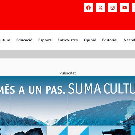
a
Educació
Esports
Entrevistes
Opinió
Editorial
Necrològiq
ultura
Educació
Esports
Entrevistes
Opinió
Editorial
Necro
Publicitat