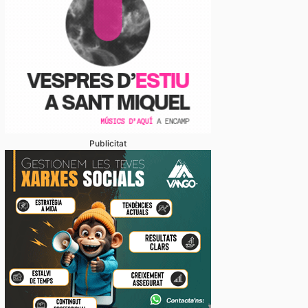
Publicitat
gal veu marge per ampliar el comerç amb el Principa
ons empresarials