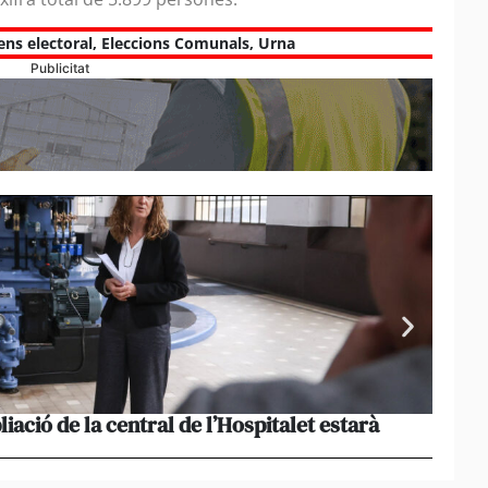
ens electoral
,
Eleccions Comunals
,
Urna
Publicitat
liació de la central de l’Hospitalet estarà
Portu
missi