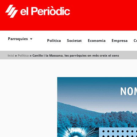
Política
Societat
Economia
Empresa
Cultur
Parroquies
Política
Societat
Economia
Empresa
C
Inici
»
Política
»
Canillo i la Massana, les parròquies on més creix el cens