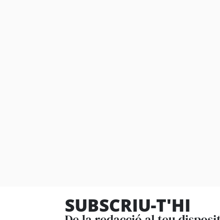
SUBSCRIU-T'HI
De la redacció al teu disposi