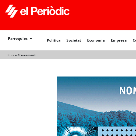
Política
Societat
Economia
Empresa
Cultur
Parroquies
Política
Societat
Economia
Empresa
C
Inici
»
Creixement