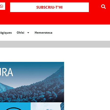
ues
Oh!si
Hemeroteca
SUBSCRIU-T'HI
lògiques
Oh!si
Hemeroteca