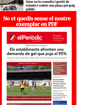
futur en la consulta i gestió de
tràmits i cedeix una plaça pel goig
públic
No et quedis sense el nostre
exemplar en PDF