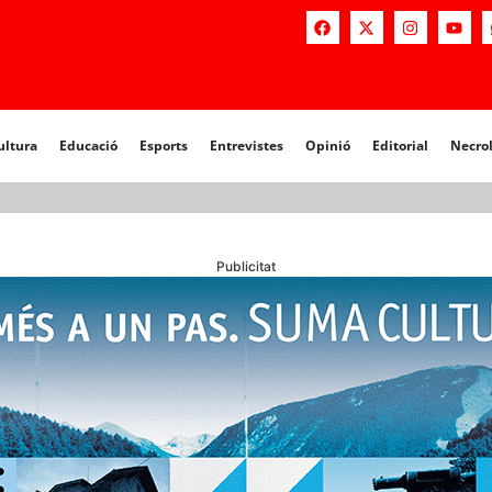
a
Educació
Esports
Entrevistes
Opinió
Editorial
Necrològiq
ultura
Educació
Esports
Entrevistes
Opinió
Editorial
Necro
Publicitat