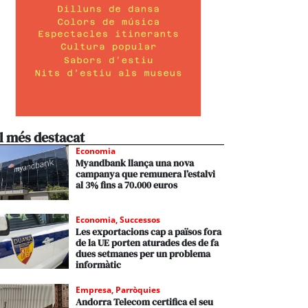
l més destacat
Economia
Myandbank llança una nova
campanya que remunera l’estalvi
al 3% fins a 70.000 euros
Economia
,
Successos
Les exportacions cap a països fora
de la UE porten aturades des de fa
dues setmanes per un problema
informàtic
Empresa
,
Parròquies
Andorra Telecom certifica el seu