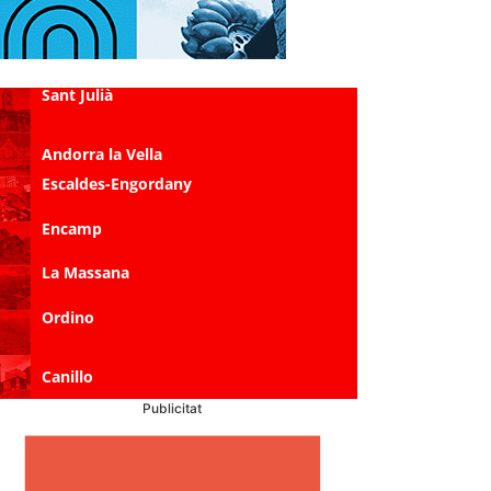
Sant Julià
Andorra la Vella
Escaldes-Engordany
Encamp
La Massana
Ordino
Canillo
Publicitat