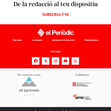
De la redacció al teu dispositiu
SUBSCRIU-T'HI
Qui som
Contacte
Serveis de Publicitat
Hemeroteca
Avís legal
Els nostres socis
Col·labora