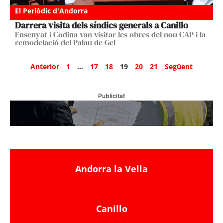
El Periòdic d'Andorra
Darrera visita dels síndics generals a Canillo
Ensenyat i Codina van visitar les obres del nou CAP i la
remodelació del Palau de Gel
Anterior
1
…
17
18
19
20
21
Següent
Publicitat
Andorra la Vella
Canillo