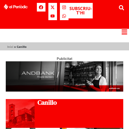
SUBSCRIU-
T'HI
Inici
»
Canillo
Publicitat
Canillo