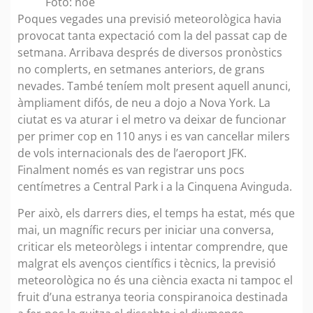
Foto: noe
Poques vegades una previsió meteorològica havia
provocat tanta expectació com la del passat cap de
setmana. Arribava després de diversos pronòstics
no complerts, en setmanes anteriors, de grans
nevades. També teníem molt present aquell anunci,
àmpliament difós, de neu a dojo a Nova York. La
ciutat es va aturar i el metro va deixar de funcionar
per primer cop en 110 anys i es van cancel·lar milers
de vols internacionals des de l’aeroport JFK.
Finalment només es van registrar uns pocs
centímetres a Central Park i a la Cinquena Avinguda.
Per això, els darrers dies, el temps ha estat, més que
mai, un magnífic recurs per iniciar una conversa,
criticar els meteoròlegs i intentar comprendre, que
malgrat els avenços científics i tècnics, la previsió
meteorològica no és una ciència exacta ni tampoc el
fruit d’una estranya teoria conspiranoica destinada