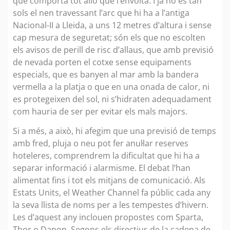
que comporta tot allò que l’envolta. I ja no és tan
sols el nen travessant l’arc que hi ha a l’antiga
Nacional-II a Lleida, a uns 12 metres d’altura i sense
cap mesura de seguretat; són els que no escolten
els avisos de perill de risc d’allaus, que amb previsió
de nevada porten el cotxe sense equipaments
especials, que es banyen al mar amb la bandera
vermella a la platja o que en una onada de calor, ni
es protegeixen del sol, ni s’hidraten adequadament
com hauria de ser per evitar els mals majors.
Si a més, a això, hi afegim que una previsió de temps
amb fred, pluja o neu pot fer anul·lar reserves
hoteleres, comprendrem la dificultat que hi ha a
separar informació i alarmisme. El debat l’han
alimentat fins i tot els mitjans de comunicació. Als
Estats Units, el Weather Channel fa públic cada any
la seva llista de noms per a les tempestes d’hivern.
Les d’aquest any inclouen propostes com Sparta,
Thor o Danon. Segons els directius de la cadena de