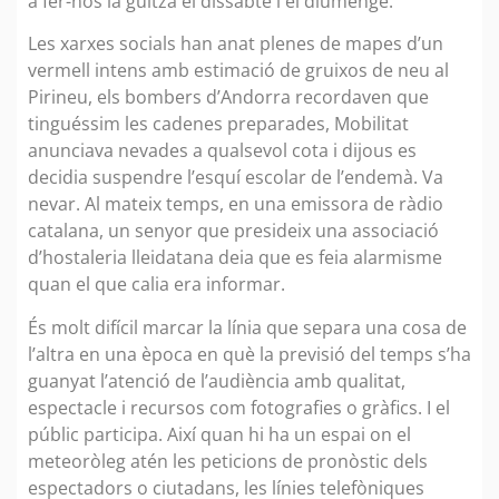
a fer-nos la guitza el dissabte i el diumenge.
Les xarxes socials han anat plenes de mapes d’un
vermell intens amb estimació de gruixos de neu al
Pirineu, els bombers d’Andorra recordaven que
tinguéssim les cadenes preparades, Mobilitat
anunciava nevades a qualsevol cota i dijous es
decidia suspendre l’esquí escolar de l’endemà. Va
nevar. Al mateix temps, en una emissora de ràdio
catalana, un senyor que presideix una associació
d’hostaleria lleidatana deia que es feia alarmisme
quan el que calia era informar.
És molt difícil marcar la línia que separa una cosa de
l’altra en una època en què la previsió del temps s’ha
guanyat l’atenció de l’audiència amb qualitat,
espectacle i recursos com fotografies o gràfics. I el
públic participa. Així quan hi ha un espai on el
meteoròleg atén les peticions de pronòstic dels
espectadors o ciutadans, les línies telefòniques