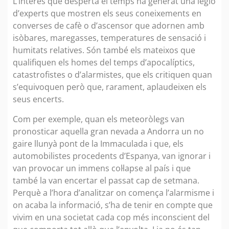
L’interès que desperta el temps ha generat una legió
d’experts que mostren els seus coneixements en
converses de cafè o d’ascensor que adornen amb
isòbares, maregasses, temperatures de sensació i
humitats relatives. Són també els mateixos que
qualifiquen els homes del temps d’apocalíptics,
catastrofistes o d’alarmistes, que els critiquen quan
s’equivoquen però que, rarament, aplaudeixen els
seus encerts.
Com per exemple, quan els meteoròlegs van
pronosticar aquella gran nevada a Andorra un no
gaire llunyà pont de la Immaculada i que, els
automobilistes procedents d’Espanya, van ignorar i
van provocar un immens col·lapse al país i que
també la van encertar el passat cap de setmana.
Perquè a l’hora d’analitzar on comença l’alarmisme i
on acaba la informació, s’ha de tenir en compte que
vivim en una societat cada cop més inconscient del