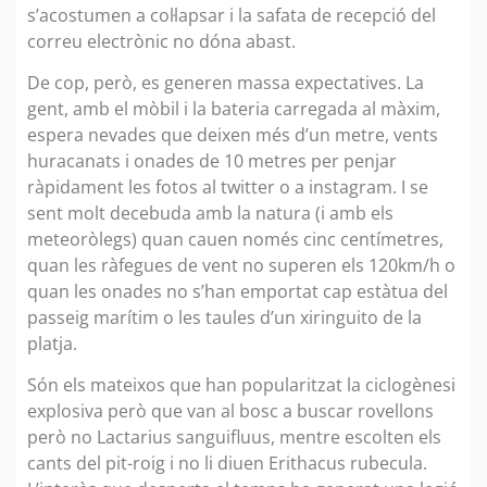
s’acostumen a col·lapsar i la safata de recepció del
correu electrònic no dóna abast.
De cop, però, es generen massa expectatives. La
gent, amb el mòbil i la bateria carregada al màxim,
espera nevades que deixen més d’un metre, vents
huracanats i onades de 10 metres per penjar
ràpidament les fotos al twitter o a instagram. I se
sent molt decebuda amb la natura (i amb els
meteoròlegs) quan cauen només cinc centímetres,
quan les ràfegues de vent no superen els 120km/h o
quan les onades no s’han emportat cap estàtua del
passeig marítim o les taules d’un xiringuito de la
platja.
Són els mateixos que han popularitzat la ciclogènesi
explosiva però que van al bosc a buscar rovellons
però no Lactarius sanguifluus, mentre escolten els
cants del pit-roig i no li diuen Erithacus rubecula.