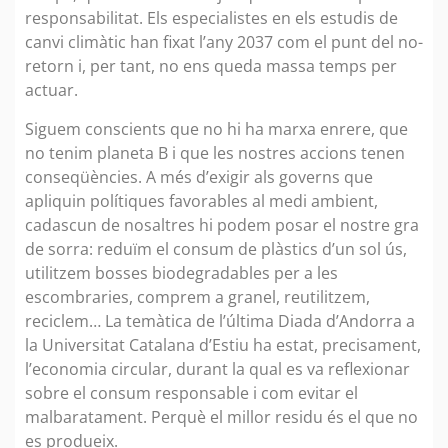
responsabilitat. Els especialistes en els estudis de
canvi climàtic han fixat l’any 2037 com el punt del no-
retorn i, per tant, no ens queda massa temps per
actuar.
Siguem conscients que no hi ha marxa enrere, que
no tenim planeta B i que les nostres accions tenen
conseqüències. A més d’exigir als governs que
apliquin polítiques favorables al medi ambient,
cadascun de nosaltres hi podem posar el nostre gra
de sorra: reduïm el consum de plàstics d’un sol ús,
utilitzem bosses biodegradables per a les
escombraries, comprem a granel, reutilitzem,
reciclem… La temàtica de l’última Diada d’Andorra a
la Universitat Catalana d’Estiu ha estat, precisament,
l’economia circular, durant la qual es va reflexionar
sobre el consum responsable i com evitar el
malbaratament. Perquè el millor residu és el que no
es produeix.