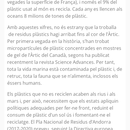
vegades la superfície de França), i només el 9% del
plàstic usat al món es recicla. Cada any es llencen als
oceans 8 milions de tones de plàstic.
Amb aquestes xifres, no és estrany que la troballa
de residus plàstics hagi arribat fins al cor de l’Àrtic.
Per primera vegada en la història, s’han trobat
micropartícules de plàstic concentrades en mostres
de gel de l’Àrtic del Canadà, segons ha publicat
recentment la revista Science Advances. Per tant,
tota la vida marina està contaminada pel plàstic i, de
retruc, tota la fauna que se n’alimenta, inclosos els
éssers humans.
Els plàstics que no es reciclen acaben als rius i als
mars i, per això, necessitem que els estats apliquin
polítiques adequades per fer-ne front, reduint el
consum de plàstic d’un sol ús i fomentant-ne el
reciclatge. El Pla Nacional de Residus d’Andorra
(2017-2020) preveu, seguint la Directiva europea,