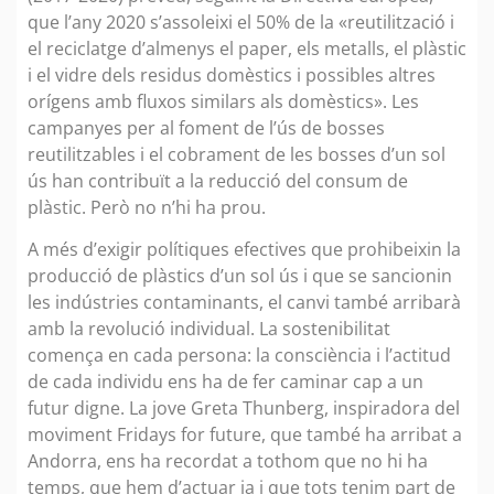
que l’any 2020 s’assoleixi el 50% de la «reutilització i
el reciclatge d’almenys el paper, els metalls, el plàstic
i el vidre dels residus domèstics i possibles altres
orígens amb fluxos similars als domèstics». Les
campanyes per al foment de l’ús de bosses
reutilitzables i el cobrament de les bosses d’un sol
ús han contribuït a la reducció del consum de
plàstic. Però no n’hi ha prou.
A més d’exigir polítiques efectives que prohibeixin la
producció de plàstics d’un sol ús i que se sancionin
les indústries contaminants, el canvi també arribarà
amb la revolució individual. La sostenibilitat
comença en cada persona: la consciència i l’actitud
de cada individu ens ha de fer caminar cap a un
futur digne. La jove Greta Thunberg, inspiradora del
moviment Fridays for future, que també ha arribat a
Andorra, ens ha recordat a tothom que no hi ha
temps, que hem d’actuar ja i que tots tenim part de