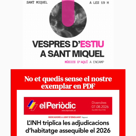
No et quedis sense el nostre
exemplar en PDF