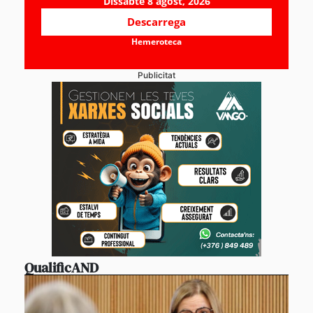
Dissabte 8 agost, 2026
Descarrega
Hemeroteca
Publicitat
QualificAND