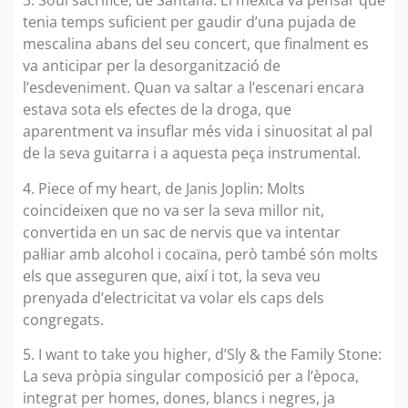
3. Soul sacrifice, de Santana: El mexicà va pensar que
tenia temps suficient per gaudir d’una pujada de
mescalina abans del seu concert, que finalment es
va anticipar per la desorganització de
l’esdeveniment. Quan va saltar a l’escenari encara
estava sota els efectes de la droga, que
aparentment va insuflar més vida i sinuositat al pal
de la seva guitarra i a aquesta peça instrumental.
4. Piece of my heart, de Janis Joplin: Molts
coincideixen que no va ser la seva millor nit,
convertida en un sac de nervis que va intentar
pal·liar amb alcohol i cocaïna, però també són molts
els que asseguren que, així i tot, la seva veu
prenyada d’electricitat va volar els caps dels
congregats.
5. I want to take you higher, d’Sly & the Family Stone:
La seva pròpia singular composició per a l’època,
integrat per homes, dones, blancs i negres, ja