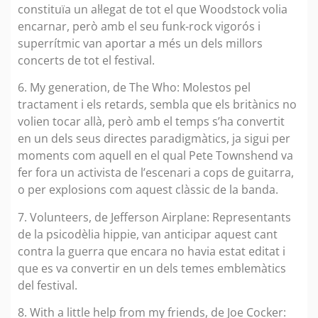
constituïa un al·legat de tot el que Woodstock volia
encarnar, però amb el seu funk-rock vigorós i
superrítmic van aportar a més un dels millors
concerts de tot el festival.
6. My generation, de The Who: Molestos pel
tractament i els retards, sembla que els britànics no
volien tocar allà, però amb el temps s’ha convertit
en un dels seus directes paradigmàtics, ja sigui per
moments com aquell en el qual Pete Townshend va
fer fora un activista de l’escenari a cops de guitarra,
o per explosions com aquest clàssic de la banda.
7. Volunteers, de Jefferson Airplane: Representants
de la psicodèlia hippie, van anticipar aquest cant
contra la guerra que encara no havia estat editat i
que es va convertir en un dels temes emblemàtics
del festival.
8. With a little help from my friends, de Joe Cocker: