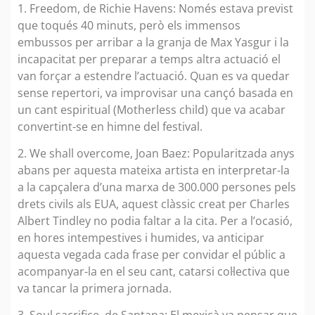
1. Freedom, de Richie Havens: Només estava previst
que toqués 40 minuts, però els immensos
embussos per arribar a la granja de Max Yasgur i la
incapacitat per preparar a temps altra actuació el
van forçar a estendre l’actuació. Quan es va quedar
sense repertori, va improvisar una cançó basada en
un cant espiritual (Motherless child) que va acabar
convertint-se en himne del festival.
2. We shall overcome, Joan Baez: Popularitzada anys
abans per aquesta mateixa artista en interpretar-la
a la capçalera d’una marxa de 300.000 persones pels
drets civils als EUA, aquest clàssic creat per Charles
Albert Tindley no podia faltar a la cita. Per a l’ocasió,
en hores intempestives i humides, va anticipar
aquesta vegada cada frase per convidar el públic a
acompanyar-la en el seu cant, catarsi col·lectiva que
va tancar la primera jornada.