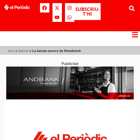
SUBSCRIU-
T'HI
Inici
»
Opinió
»
La banda sonora de Woodstock
Publicitat