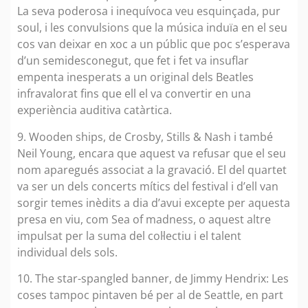
La seva poderosa i inequívoca veu esquinçada, pur
soul, i les convulsions que la música induïa en el seu
cos van deixar en xoc a un públic que poc s’esperava
d’un semidesconegut, que fet i fet va insuflar
empenta inesperats a un original dels Beatles
infravalorat fins que ell el va convertir en una
experiència auditiva catàrtica.
9. Wooden ships, de Crosby, Stills & Nash i també
Neil Young, encara que aquest va refusar que el seu
nom aparegués associat a la gravació. El del quartet
va ser un dels concerts mítics del festival i d’ell van
sorgir temes inèdits a dia d’avui excepte per aquesta
presa en viu, com Sea of madness, o aquest altre
impulsat per la suma del col·lectiu i el talent
individual dels sols.
10. The star-spangled banner, de Jimmy Hendrix: Les
coses tampoc pintaven bé per al de Seattle, en part