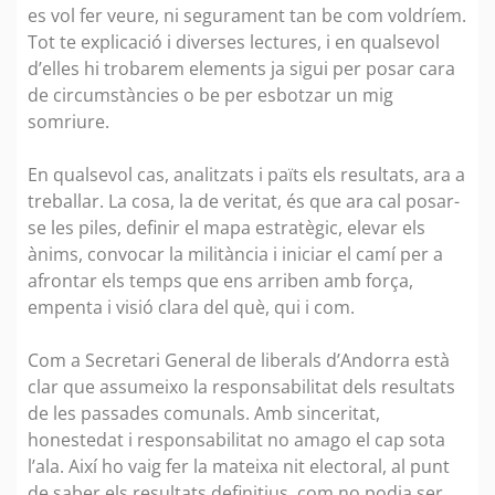
es vol fer veure, ni segurament tan be com voldríem.
Tot te explicació i diverses lectures, i en qualsevol
d’elles hi trobarem elements ja sigui per posar cara
de circumstàncies o be per esbotzar un mig
somriure.
En qualsevol cas, analitzats i païts els resultats, ara a
treballar. La cosa, la de veritat, és que ara cal posar-
se les piles, definir el mapa estratègic, elevar els
ànims, convocar la militància i iniciar el camí per a
afrontar els temps que ens arriben amb força,
empenta i visió clara del què, qui i com.
Com a Secretari General de liberals d’Andorra està
clar que assumeixo la responsabilitat dels resultats
de les passades comunals. Amb sinceritat,
honestedat i responsabilitat no amago el cap sota
l’ala. Així ho vaig fer la mateixa nit electoral, al punt
de saber els resultats definitius, com no podia ser