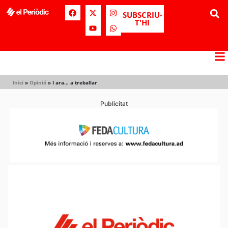
SUBSCRIU-
T'HI
Inici
»
Opinió
»
I ara… a treballar
Publicitat