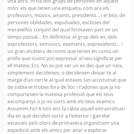
una altra. Hi ha dos grups de persones en aquest
món: els que tenen una etiqueta, com ara els
professors, músics, amants, presidents… i el bloc de
persones oblidades, expulsades, excloses del
meravellós conjunt del qual formaven part en un
temps passat… En definitiva ,el grup dels ex, dels
exprofessors, exmúsics, examants, expresidents… i
un gran etcètera de noms que tenen en comú un
prefix que sovint pot expressar el seu significat per
ell mateix; Ecs. No es pot ser un ex des que un neix,
simplement decideixes, o decideixen deixar-te al
marge d’un cercle al qual estaves tan acostumat que
de sobte et trobes fora de lloc i t’adones que ja no
comparteixes la mateixa professió que els teus
excompanys o ja no surts amb els teus examics.
Assumim-ho! A tots ens fa ràbia aquell extraordinari
dia en què decidim sortir a l’exterior i gairebé
extasiats pels olors de primavera organitzem una
expedició amb els amics per anar a explorar