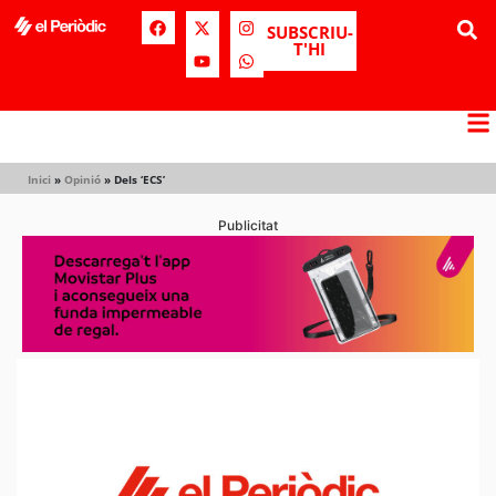
SUBSCRIU-
T'HI
Inici
»
Opinió
»
Dels ‘ECS’
Publicitat