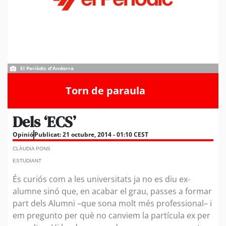
El Periòdic d'Andorra
Torn de paraula
Dels ‘ECS’
Opinió
Publicat:
21 octubre, 2014 - 01:10 CEST
CLÀUDIA PONS
ESTUDIANT
És curiós com a les universitats ja no es diu ex-
alumne sinó que, en acabar el grau, passes a formar
part dels Alumni –que sona molt més professional– i
em pregunto per què no canviem la partícula ex per