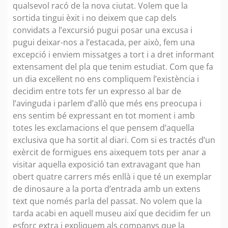
qualsevol racó de la nova ciutat. Volem que la
sortida tingui èxit i no deixem que cap dels
convidats a l’excursió pugui posar una excusa i
pugui deixar-nos a l’estacada, per això, fem una
excepció i enviem missatges a tort i a dret informant
extensament del pla que tenim estudiat. Com que fa
un dia excel·lent no ens compliquem l’existència i
decidim entre tots fer un expresso al bar de
l’avinguda i parlem d’allò que més ens preocupa i
ens sentim bé expressant en tot moment i amb
totes les exclamacions el que pensem d’aquella
exclusiva que ha sortit al diari. Com si es tractés d’un
exèrcit de formigues ens aixequem tots per anar a
visitar aquella exposició tan extravagant que han
obert quatre carrers més enllà i que té un exemplar
de dinosaure a la porta d’entrada amb un extens
text que només parla del passat. No volem que la
tarda acabi en aquell museu així que decidim fer un
esforç extra i expliquem als companys que la