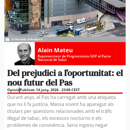
El Periòdic d'Andorra
Alain Mateu
Representant de Progressistes-SDP al Pacte
Nacional de Salut
Del prejudici a l’oportunitat: el
nou futur del Pas
Opinió
Publicat:
14 juny, 2026 - 23:06 CEST
Durant anys, el Pas ha carregat amb una etiqueta
que no li fa justícia. Massa sovint ha aparegut als
titulars per qüestions relacionades amb el tràfic
il·legal de tabac, els excessos nocturns o els
problemes de convivència. Seria ingenu negar