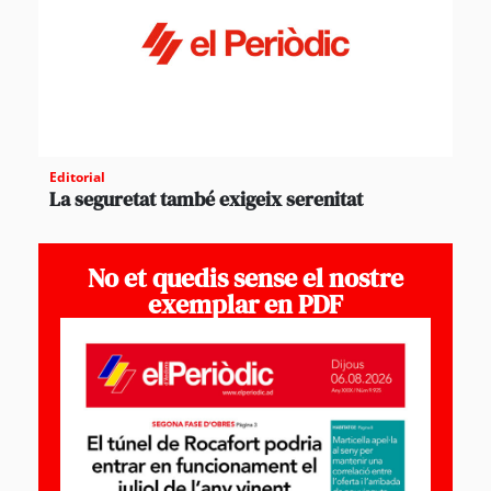
Editorial
La seguretat també exigeix serenitat
No et quedis sense el nostre
exemplar en PDF