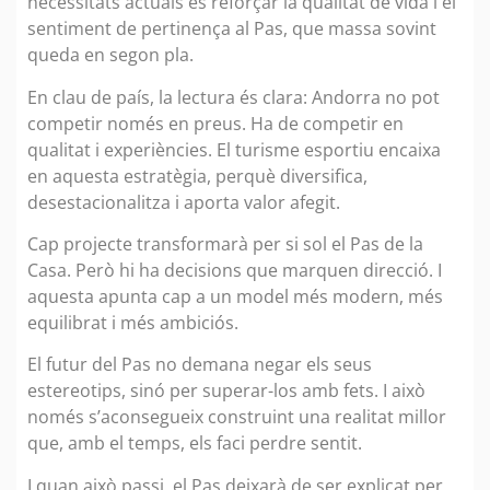
necessitats actuals és reforçar la qualitat de vida i el
sentiment de pertinença al Pas, que massa sovint
queda en segon pla.
En clau de país, la lectura és clara: Andorra no pot
competir només en preus. Ha de competir en
qualitat i experiències. El turisme esportiu encaixa
en aquesta estratègia, perquè diversifica,
desestacionalitza i aporta valor afegit.
Cap projecte transformarà per si sol el Pas de la
Casa. Però hi ha decisions que marquen direcció. I
aquesta apunta cap a un model més modern, més
equilibrat i més ambiciós.
El futur del Pas no demana negar els seus
estereotips, sinó per superar-los amb fets. I això
només s’aconsegueix construint una realitat millor
que, amb el temps, els faci perdre sentit.
I quan això passi, el Pas deixarà de ser explicat per