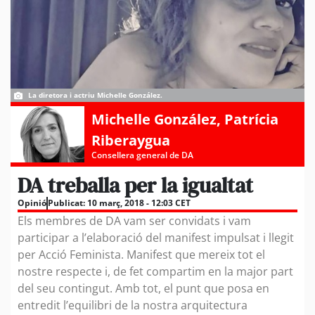
La diretora i actriu Michelle González.
Michelle González
,
Patrícia
Riberaygua
Consellera general de DA
DA treballa per la igualtat
Opinió
Publicat:
10 març, 2018 - 12:03 CET
Els membres de DA vam ser convidats i vam
participar a l’elaboració del manifest impulsat i llegit
per Acció Feminista. Manifest que mereix tot el
nostre respecte i, de fet compartim en la major part
del seu contingut. Amb tot, el punt que posa en
entredit l’equilibri de la nostra arquitectura