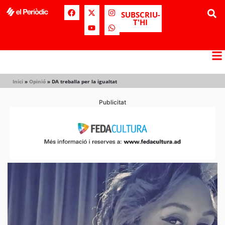
SUBSCRIU-
T'HI
Inici
»
Opinió
»
DA treballa per la igualtat
Publicitat