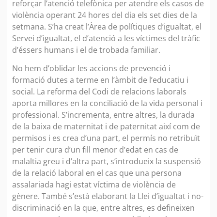
reforçar l’atenció telefònica per atendre els casos de
violència operant 24 hores del dia els set dies de la
setmana. S’ha creat l’Àrea de polítiques d’igualtat, el
Servei d’igualtat, el d’atenció a les víctimes del tràfic
d’éssers humans i el de trobada familiar.
No hem d’oblidar les accions de prevenció i
formació dutes a terme en l’àmbit de l’educatiu i
social. La reforma del Codi de relacions laborals
aporta millores en la conciliació de la vida personal i
professional. S’incrementa, entre altres, la durada
de la baixa de maternitat i de paternitat així com de
permisos i es crea d’una part, el permís no retribuït
per tenir cura d’un fill menor d’edat en cas de
malaltia greu i d’altra part, s’introdueix la suspensió
de la relació laboral en el cas que una persona
assalariada hagi estat víctima de violència de
gènere. També s’està elaborant la Llei d’igualtat i no-
discriminació en la que, entre altres, es defineixen