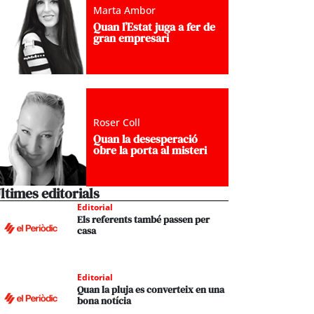
Marta Ambor
Quan l’Estat juga a fer de
gran empresari
Roser Coll
Quan la desesperació
obre la porta al misteri
ltimes editorials
Editorial
Els referents també passen per
casa
Editorial
Quan la pluja es converteix en una
bona notícia