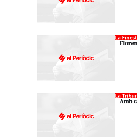
La Fines
Floren
La Tribu
Amb co