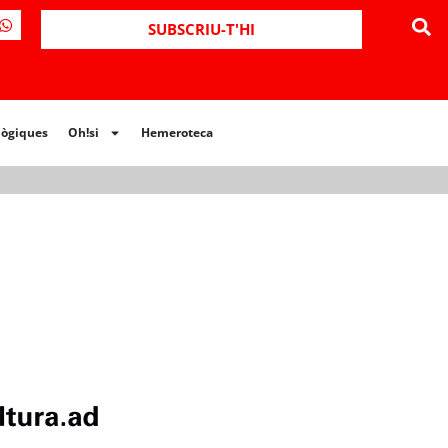
SUBSCRIU-T'HI
lògiques
Oh!si
Hemeroteca