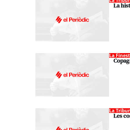
La Tribu
La his
La Fines
Copag
La Tribu
Les co