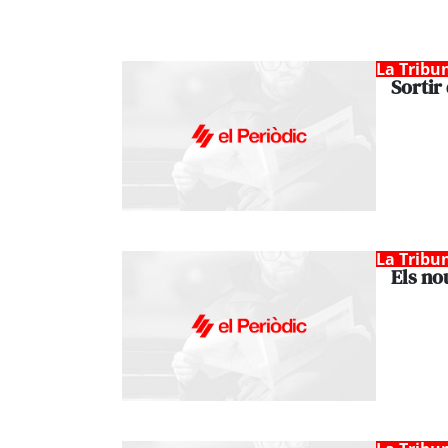
La Tribu
Sortir 
La Tribu
Els no