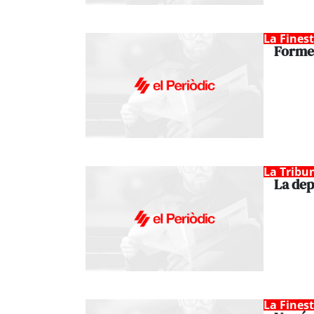
La Fines
Forme
La Tribu
La dep
La Fines