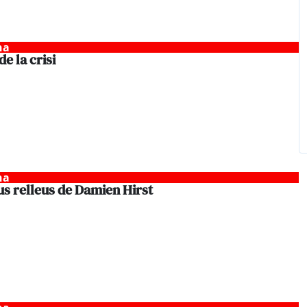
na
de la crisi
na
us relleus de Damien Hirst