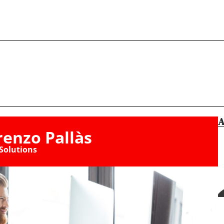
A
renzo Pallàs
Solutions