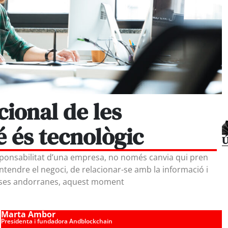
cional de les
 és tecnològic
Ú
ponsabilitat d’una empresa, no només canvia qui pren
ntendre el negoci, de relacionar-se amb la informació i
reses andorranes, aquest moment
Marta Ambor
Presidenta i fundadora Andblockchain