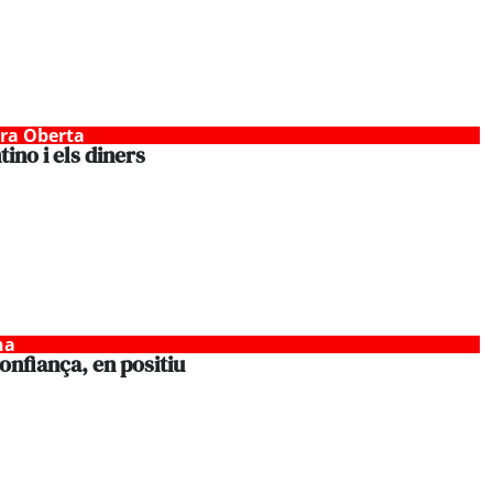
tra Oberta
tino i els diners
na
nfiança, en positiu