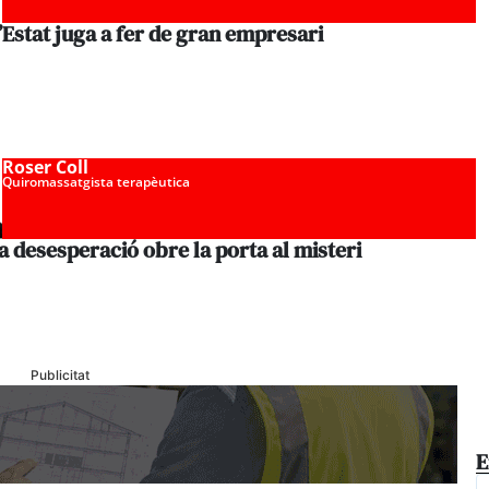
’Estat juga a fer de gran empresari
Roser Coll
Quiromassatgista terapèutica
a desesperació obre la porta al misteri
Publicitat
E