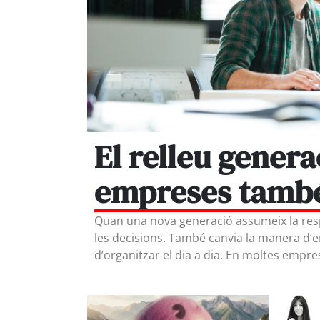
El relleu genera
empreses també
Quan una nova generació assumeix la res
les decisions. També canvia la manera d’e
d’organitzar el dia a dia. En moltes emp