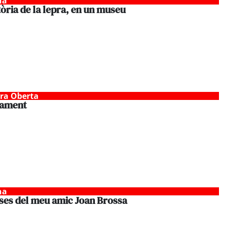
na
tòria de la lepra, en un museu
tra Oberta
ament
na
ses del meu amic Joan Brossa