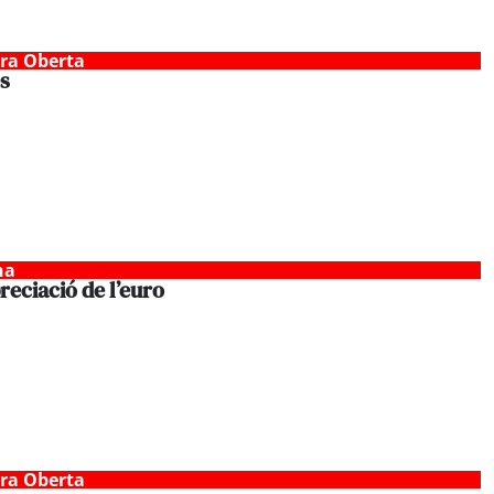
tra Oberta
s
na
reciació de l’euro
tra Oberta