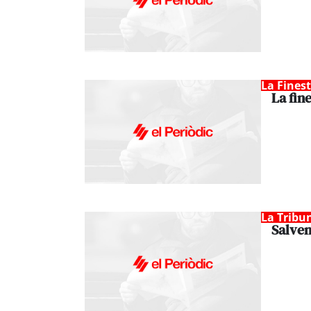
La Fines
La fin
La Tribu
Salvem