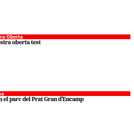
tra Oberta
estra oberta test
na
 el parc del Prat Gran d’Encamp