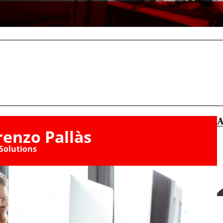
A
renzo Pallàs
Solutions