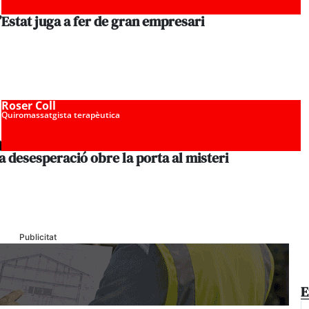
’Estat juga a fer de gran empresari
Roser Coll
Quiromassatgista terapèutica
a desesperació obre la porta al misteri
Publicitat
E