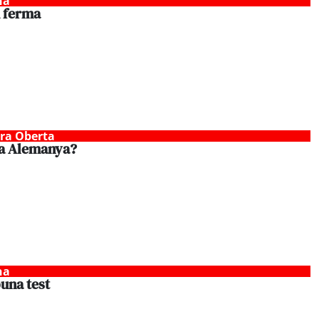
na
 ferma
tra Oberta
ra Alemanya?
na
buna test