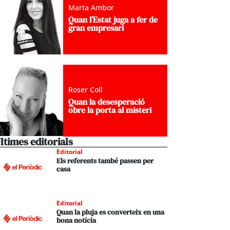
Marta Ambor
Quan l’Estat juga a fer de
gran empresari
Roser Coll
Quan la desesperació
obre la porta al misteri
ltimes editorials
Editorial
Els referents també passen per
casa
Editorial
Quan la pluja es converteix en una
bona notícia