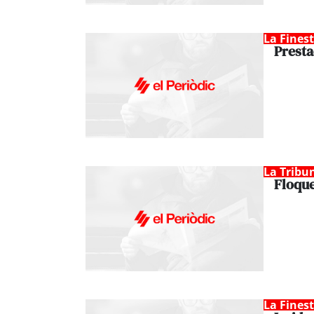
La Fines
Presta
La Tribu
Floque
La Fines