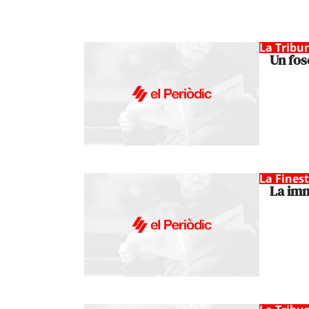
La Tribu
Un fos
La Fines
La im