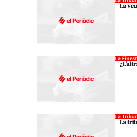
La Tribu
La veu
La Fines
¿L’alt
La Tribu
La tri