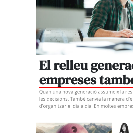
El relleu genera
empreses també
Quan una nova generació assumeix la res
les decisions. També canvia la manera d’e
d’organitzar el dia a dia. En moltes emp