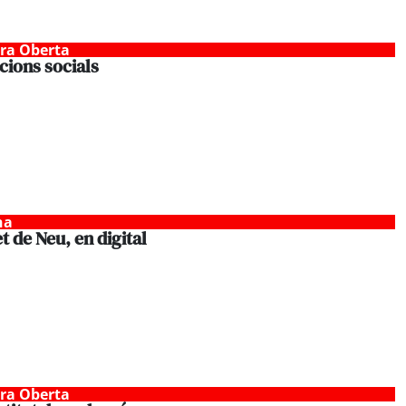
tra Oberta
cions socials
na
t de Neu, en digital
tra Oberta