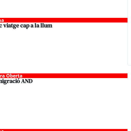
na
c viatge cap a la llum
tra Oberta
migració AND