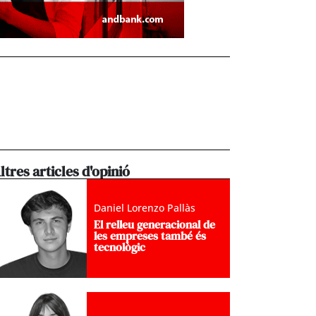
ltres articles d'opinió
Daniel Lorenzo Pallàs
El relleu generacional de
les empreses també és
tecnològic