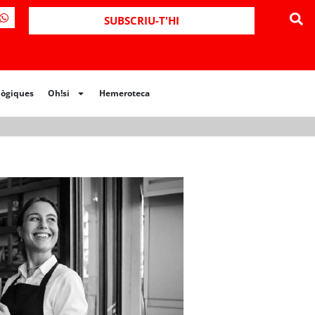
SUBSCRIU-T'HI
lògiques
Oh!si
Hemeroteca