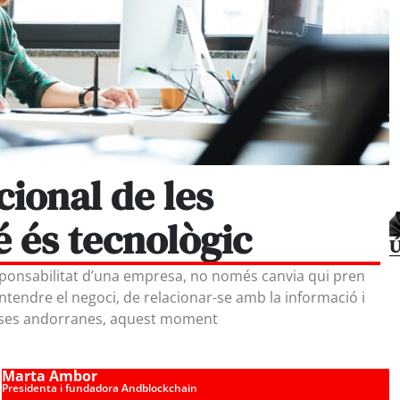
cional de les
 és tecnològic
Ú
ponsabilitat d’una empresa, no només canvia qui pren
ntendre el negoci, de relacionar-se amb la informació i
reses andorranes, aquest moment
Marta Ambor
Presidenta i fundadora Andblockchain