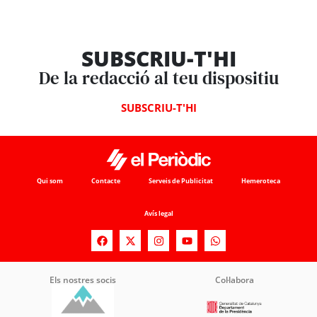
SUBSCRIU-T'HI
De la redacció al teu dispositiu
SUBSCRIU-T'HI
Qui som
Contacte
Serveis de Publicitat
Hemeroteca
Avís legal
Els nostres socis
Col·labora