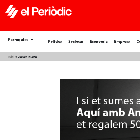
Política
Societat
Economia
Empresa
Cultur
Parroquies
Política
Societat
Economia
Empresa
C
Inici
»
Zones blava