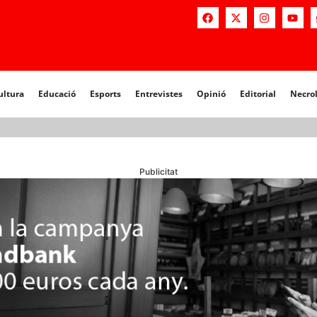
a
Educació
Esports
Entrevistes
Opinió
Editorial
Necrològiq
ultura
Educació
Esports
Entrevistes
Opinió
Editorial
Necro
Publicitat