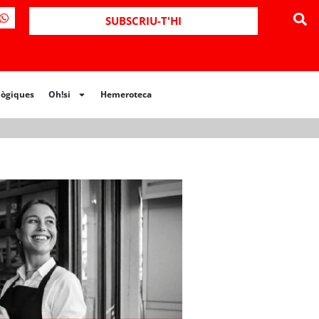
ues
Oh!si
Hemeroteca
SUBSCRIU-T'HI
lògiques
Oh!si
Hemeroteca