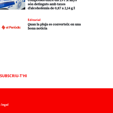
compreses entre els 29 i 51 anys
són detinguts amb taxes
d’alcoholèmia de 0,87 a 2,14 g/l
Editorial
Quan la pluja es converteix en una
bona notícia
SUBSCRIU-T'HI
 legal