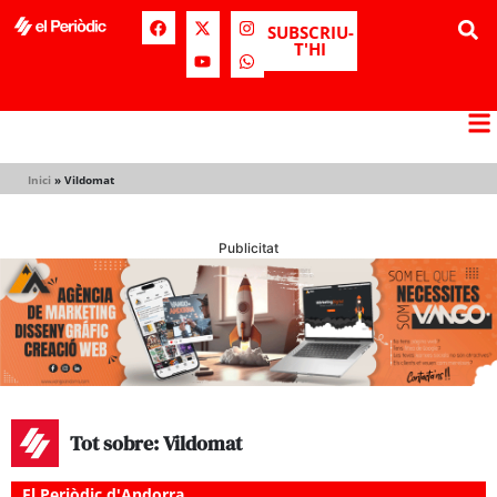
SUBSCRIU-
T'HI
Inici
»
Vildomat
Publicitat
Tot sobre: Vildomat
El Periòdic d'Andorra