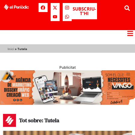
SUBSCRIU-
T'HI
Inici
»
Tutela
Publicitat
Tot sobre: Tutela