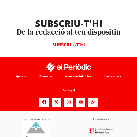
SUBSCRIU-T'HI
De la redacció al teu dispositiu
SUBSCRIU-T'HI
Qui som
Contacte
Serveis de Publicitat
Hemeroteca
Avís legal
Els nostres socis
Col·labora