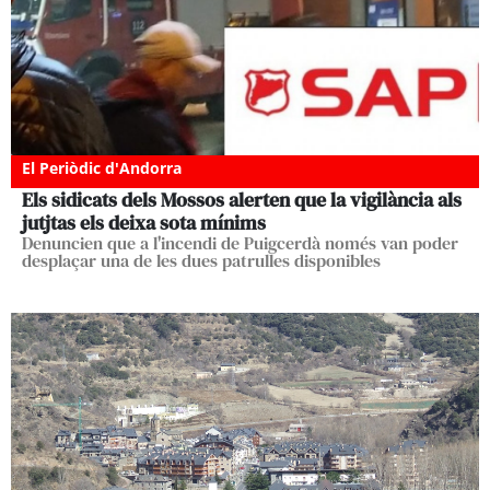
El Periòdic d'Andorra
Els sidicats dels Mossos alerten que la vigilància als
jutjtas els deixa sota mínims
Denuncien que a l'incendi de Puigcerdà només van poder
desplaçar una de les dues patrulles disponibles