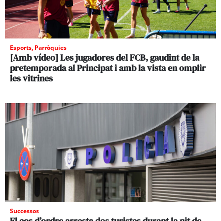
Esports
,
Parròquies
[Amb vídeo] Les jugadores del FCB, gaudint de la
pretemporada al Principat i amb la vista en omplir
les vitrines
Successos
El cos d’ordre arresta dos turistes durant la nit de