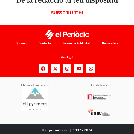
SUBSCRIU-T'HI
Qui som
Contacte
Serveis de Publicitat
Hemeroteca
Avís legal
Els nostres socis
Col·labora
© elperiodic.ad | 1997 - 2024