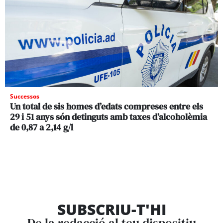
Successos
Un total de sis homes d’edats compreses entre els
29 i 51 anys són detinguts amb taxes d’alcoholèmia
de 0,87 a 2,14 g/l
SUBSCRIU-T'HI
De la redacció al teu dispositiu