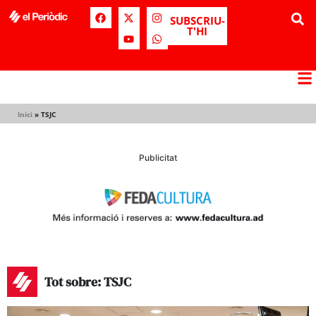
SUBSCRIU-
T'HI
Inici
»
TSJC
Publicitat
Tot sobre: TSJC