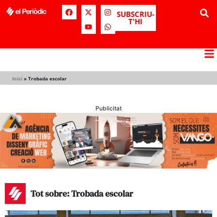
SUBSCRIU-
T'HI
Inici
»
Trobada escolar
Publicitat
Tot sobre: Trobada escolar