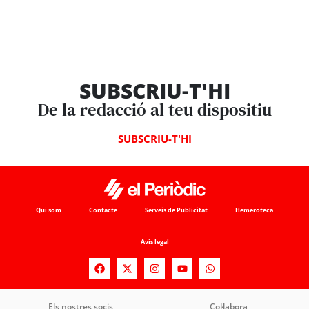
SUBSCRIU-T'HI
De la redacció al teu dispositiu
SUBSCRIU-T'HI
Qui som
Contacte
Serveis de Publicitat
Hemeroteca
Avís legal
Els nostres socis
Col·labora