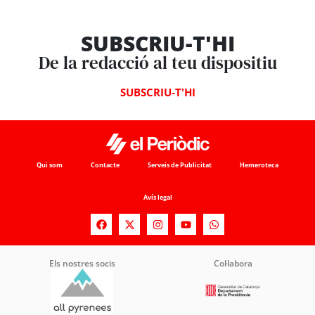
SUBSCRIU-T'HI
De la redacció al teu dispositiu
SUBSCRIU-T'HI
Qui som
Contacte
Serveis de Publicitat
Hemeroteca
Avís legal
Els nostres socis
Col·labora