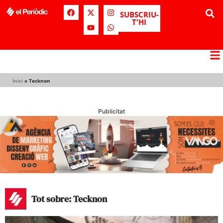
SUBSCRIU-
T'HI
Inici
»
Tecknon
Publicitat
Tot sobre: Tecknon