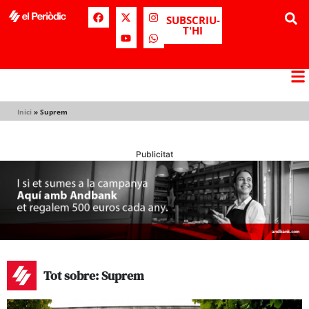
SUBSCRIU-
T'HI
Inici
»
Suprem
Publicitat
Tot sobre: Suprem