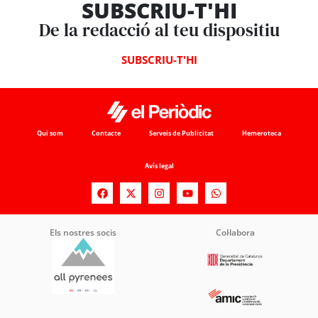
SUBSCRIU-T'HI
De la redacció al teu dispositiu
SUBSCRIU-T'HI
Qui som
Contacte
Serveis de Publicitat
Hemeroteca
Avís legal
Els nostres socis
Col·labora