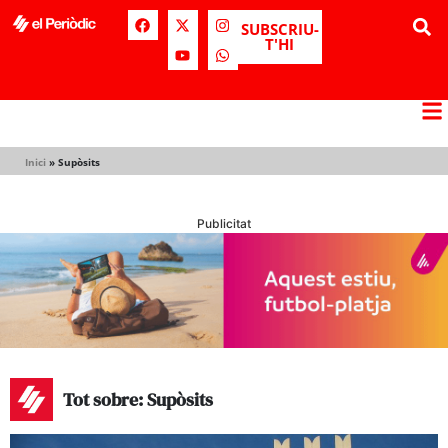
SUBSCRIU-
T'HI
Inici
»
Supòsits
Publicitat
Tot sobre: Supòsits