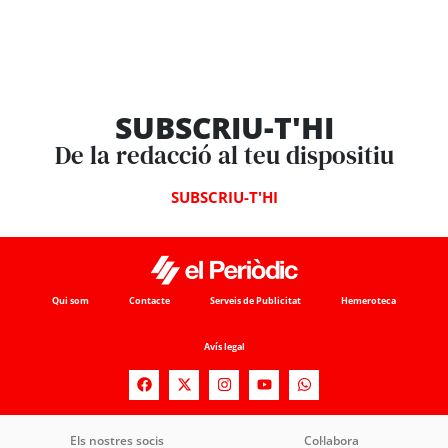
SUBSCRIU-T'HI
De la redacció al teu dispositiu
SUBSCRIU-T'HI
Qui som
Contacte
Serveis de Publicitat
Hemeroteca
Avís legal
Els nostres socis
Col·labora