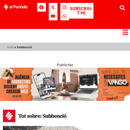
SUBSCRIU-
T'HI
Inici
»
Subbenció
Publicitat
Tot sobre: Subbenció