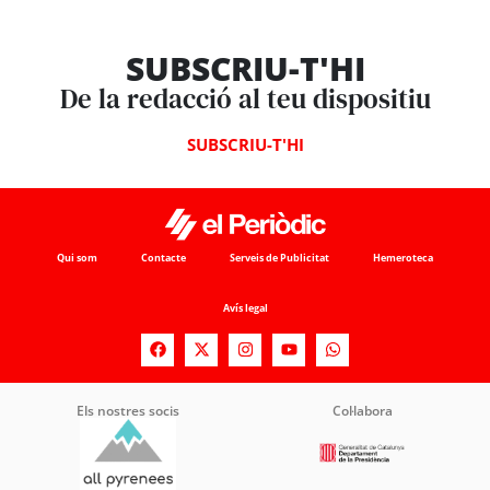
SUBSCRIU-T'HI
De la redacció al teu dispositiu
SUBSCRIU-T'HI
Qui som
Contacte
Serveis de Publicitat
Hemeroteca
Avís legal
Els nostres socis
Col·labora