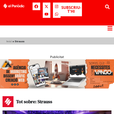
SUBSCRIU-
T'HI
Inici
»
Strauss
Publicitat
Tot sobre: Strauss