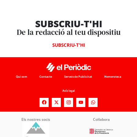
SUBSCRIU-T'HI
De la redacció al teu dispositiu
SUBSCRIU-T'HI
Qui som
Contacte
Serveis de Publicitat
Hemeroteca
Avís legal
Els nostres socis
Col·labora