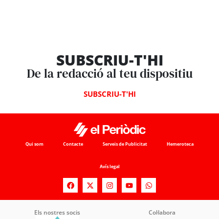
SUBSCRIU-T'HI
De la redacció al teu dispositiu
SUBSCRIU-T'HI
Qui som
Contacte
Serveis de Publicitat
Hemeroteca
Avís legal
Els nostres socis
Col·labora