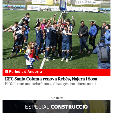
El Periòdic d'Andorra
L’FC Santa Coloma renova Rebés, Najera i Sosa
El Vallbanc anunciarà nous fitxatges imminentment
Publicitat