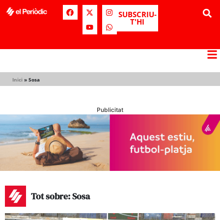
SUBSCRIU-
T'HI
Inici
»
Sosa
Publicitat
Tot sobre: Sosa