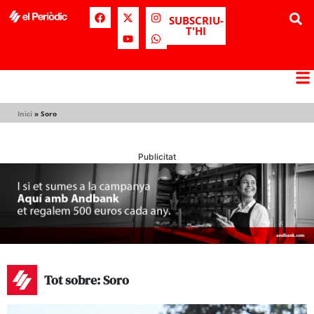
SUBSCRIU-
T'HI
Inici
»
Soro
Publicitat
Tot sobre: Soro