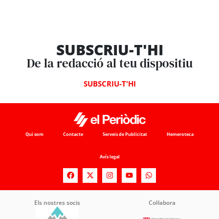
SUBSCRIU-T'HI
De la redacció al teu dispositiu
SUBSCRIU-T'HI
Qui som
Contacte
Serveis de Publicitat
Hemeroteca
Avís legal
Els nostres socis
Col·labora