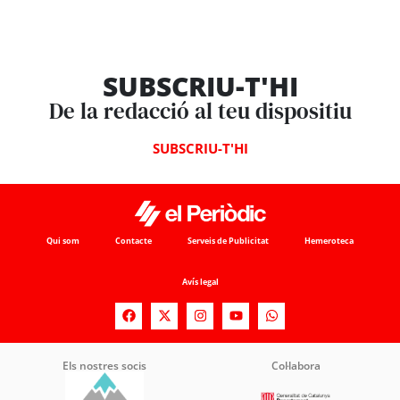
SUBSCRIU-T'HI
De la redacció al teu dispositiu
SUBSCRIU-T'HI
Qui som
Contacte
Serveis de Publicitat
Hemeroteca
Avís legal
Els nostres socis
Col·labora